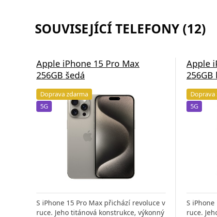
SOUVISEJÍCÍ TELEFONY (12)
Apple iPhone 15 Pro Max
Apple 
256GB šedá
256GB 
Doprava zdarma
Doprava
5G
5G
S iPhone 15 Pro Max přichází revoluce v
S iPhone 
ruce. Jeho titánová konstrukce, výkonný
ruce. Jeh