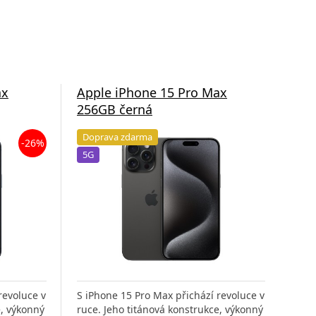
ax
Apple iPhone 15 Pro Max
App
256GB černá
še
Doprava zdarma
Do
-26%
5G
5G
revoluce v
S iPhone 15 Pro Max přichází revoluce v
S iP
e, výkonný
ruce. Jeho titánová konstrukce, výkonný
ruce