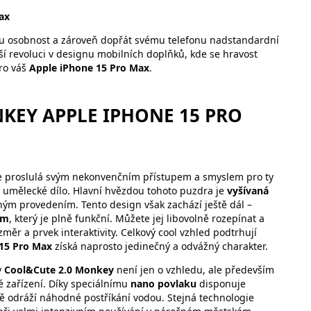
ax
nou osobnost a zároveň dopřát svému telefonu nadstandardní
í revoluci v designu mobilních doplňků, kde se hravost
ro váš
Apple iPhone 15 Pro Max
.
KEY APPLE IPHONE 15 PRO
e proslulá svým nekonvenčním přístupem a smyslem pro ty
lé umělecké dílo. Hlavní hvězdou tohoto puzdra je
vyšívaná
ným provedením. Tento design však zachází ještě dál –
em
, který je plně funkční. Můžete jej libovolně rozepínat a
měr a prvek interaktivity. Celkový cool vzhled podtrhují
15 Pro Max
získá naprosto jedinečný a odvážný charakter.
y
Cool&Cute 2.0 Monkey
není jen o vzhledu, ale především
é zařízení. Díky speciálnímu
nano povlaku
disponuje
ně odráží náhodné postříkání vodou. Stejná technologie