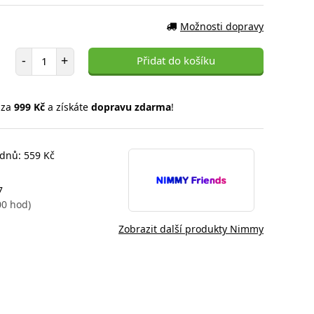
Možnosti dopravy
Počet položek
-
+
Přidat do košíku
 za
999 Kč
a získáte
dopravu zdarma
!
 dnů: 559 Kč
7
00 hod)
Zobrazit další produkty Nimmy