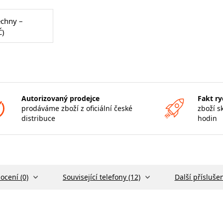
echny –
Č)
Autorizovaný prodejce
Fakt ry
prodáváme zboží z oficiální české
zboží s
distribuce
hodin
ocení (0)
Související telefony (12)
Další příslušen