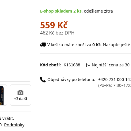
E-shop skladem 2 ks
, odešleme zítra
559 Kč
462 Kč bez DPH
V košíku máte zboží za
0 Kč
. Nakupte ještě
Kód zboží:
Nejnižší cena za 30
K161688
Objednávky po telefonu:
+420 731 000 14
(Po–Pá: 7:30–17:
+3 další
vrátit.
ů.
Podmínky
.