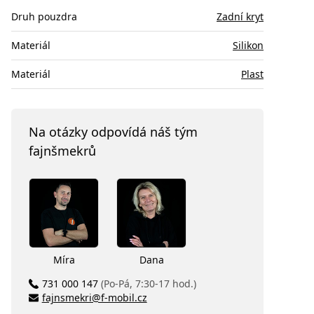
Druh pouzdra
Zadní kryt
Materiál
Silikon
Materiál
Plast
Na otázky odpovídá náš tým
fajnšmekrů
Míra
Dana
731 000 147
(Po-Pá, 7:30-17 hod.)
fajnsmekri@f-mobil.cz