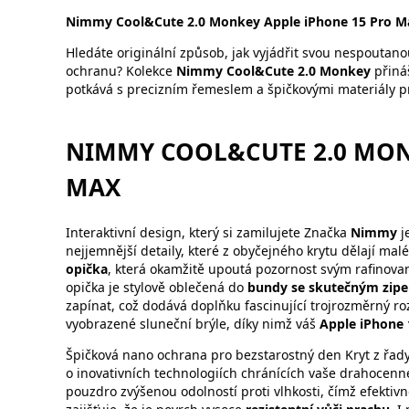
Nimmy Cool&Cute 2.0 Monkey Apple iPhone 15 Pro M
Hledáte originální způsob, jak vyjádřit svou nespouta
ochranu? Kolekce
Nimmy Cool&Cute 2.0 Monkey
přináš
potkává s precizním řemeslem a špičkovými materiály p
NIMMY COOL&CUTE 2.0 MON
MAX
Interaktivní design, který si zamilujete Značka
Nimmy
j
nejjemnější detaily, které z obyčejného krytu dělají ma
opička
, která okamžitě upoutá pozornost svým rafinova
opička je stylově oblečená do
bundy se skutečným zip
zapínat, což dodává doplňku fascinující trojrozměrný roz
vyobrazené sluneční brýle, díky nimž váš
Apple iPhone 
Špičková nano ochrana pro bezstarostný den Kryt z řad
o inovativních technologiích chránících vaše drahocenn
pouzdro zvýšenou odolností proti vlhkosti, čímž efektiv