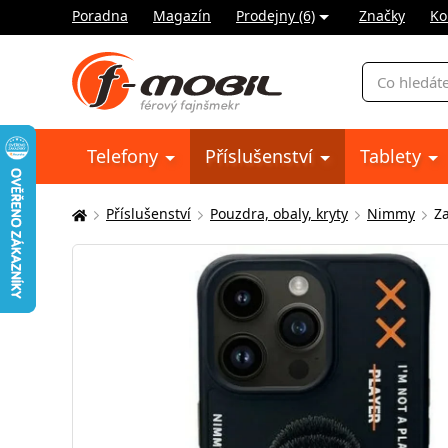
Poradna
Magazín
Prodejny (6)
Značky
Ko
Vyhledávání
Telefony
Příslušenství
Tablety
Příslušenství
Pouzdra, obaly, kryty
Nimmy
Z
Zde
se
nacházíte: