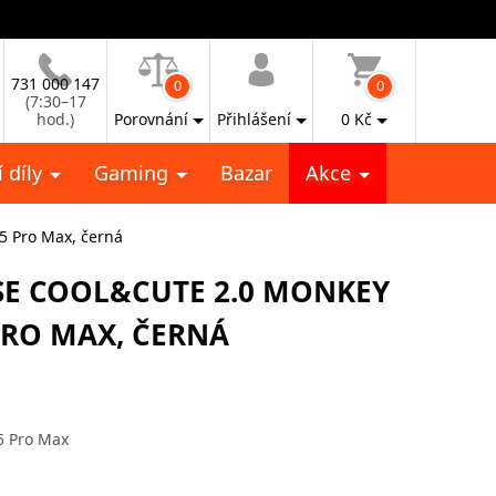
731 000 147
0
0
(7:30–17
hod.)
Porovnání
Přihlášení
0
Kč
 díly
Gaming
Bazar
Akce
 Pro Max, černá
SE COOL&CUTE 2.0 MONKEY
PRO MAX, ČERNÁ
5 Pro Max