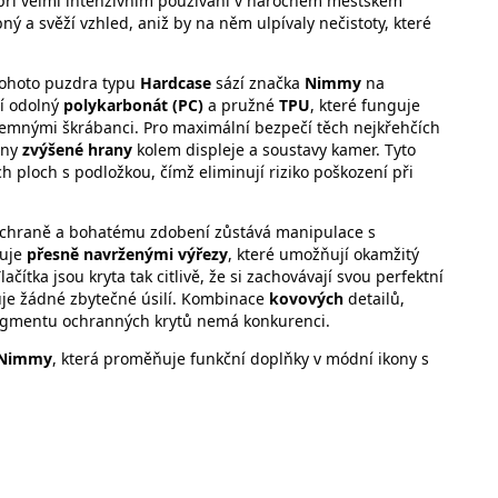
 při velmi intenzivním používání v náročném městském
ný a svěží vzhled, aniž by na něm ulpívaly nečistoty, které
tohoto puzdra typu
Hardcase
sází značka
Nimmy
na
ří odolný
polykarbonát (PC)
a pružné
TPU
, které funguje
íjemnými škrábanci. Pro maximální bezpečí těch nejkřehčích
ány
zvýšené hrany
kolem displeje a soustavy kamer. Tyto
 ploch s podložkou, čímž eliminují riziko poškození při
 ochraně a bohatému zdobení zůstává manipulace s
nuje
přesně navrženými výřezy
, které umožňují okamžitý
čítka jsou kryta tak citlivě, že si zachovávají svou perfektní
je žádné zbytečné úsilí. Kombinace
kovových
detailů,
 segmentu ochranných krytů nemá konkurenci.
Nimmy
, která proměňuje funkční doplňky v módní ikony s