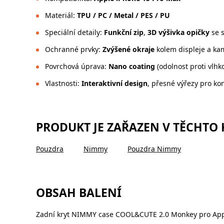
Materiál:
TPU / PC / Metal / PES / PU
Speciální detaily:
Funkční zip
,
3D výšivka opičky
se s
Ochranné prvky:
Zvýšené okraje
kolem displeje a ka
Povrchová úprava:
Nano coating
(odolnost proti vlhk
Vlastnosti:
Interaktivní design
, přesné výřezy pro ko
PRODUKT JE ZAŘAZEN V TĚCHTO
Pouzdra
Nimmy
Pouzdra Nimmy
OBSAH BALENÍ
Zadní kryt NIMMY case COOL&CUTE 2.0 Monkey pro App