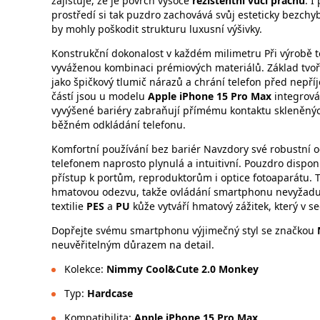
zajišťuje, že je povrch vysoce
rezistentní vůči prachu
. I
prostředí si tak puzdro zachovává svůj esteticky bezchyb
by mohly poškodit strukturu luxusní výšivky.
Konstrukční dokonalost v každém milimetru Při výrobě 
vyváženou kombinaci prémiových materiálů. Základ tvo
jako špičkový tlumič nárazů a chrání telefon před nepř
částí jsou u modelu
Apple iPhone 15 Pro Max
integrov
vyvýšené bariéry zabraňují přímému kontaktu skleněných
běžném odkládání telefonu.
Komfortní používání bez bariér Navzdory své robustní
telefonem naprosto plynulá a intuitivní. Pouzdro dispo
přístup k portům, reproduktorům i optice fotoaparátu. Tla
hmatovou odezvu, takže ovládání smartphonu nevyžadu
textilie
PES
a
PU
kůže vytváří hmatový zážitek, který v
Dopřejte svému smartphonu výjimečný styl se značkou
neuvěřitelným důrazem na detail.
Kolekce:
Nimmy Cool&Cute 2.0 Monkey
Typ:
Hardcase
Kompatibilita:
Apple iPhone 15 Pro Max