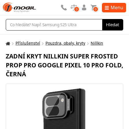
Menu
0
0
Vyhledávání
Hledat
Příslušenství
Pouzdra, obaly, kryty
Nillkin
Zde
se
ZADNÍ KRYT NILLKIN SUPER FROSTED
nacházíte:
PROP PRO GOOGLE PIXEL 10 PRO FOLD,
ČERNÁ