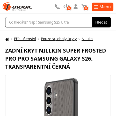
Menu
0
0
Vyhledávání
Hledat
Příslušenství
Pouzdra, obaly, kryty
Nillkin
Zde
se
ZADNÍ KRYT NILLKIN SUPER FROSTED
nacházíte:
PRO PRO SAMSUNG GALAXY S26,
TRANSPARENTNÍ ČERNÁ