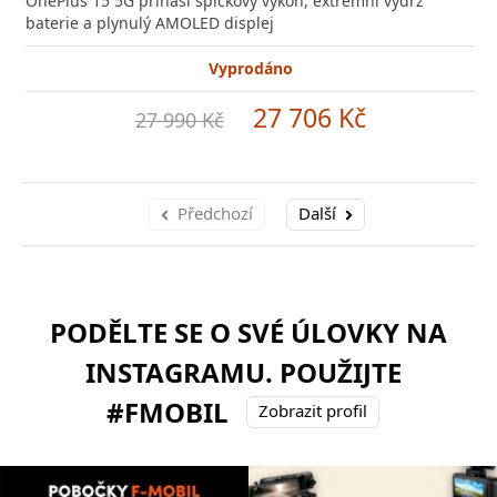
OnePlus 15 5G přináší špičkový výkon, extrémní výdrž
baterie a plynulý AMOLED displej
Vyprodáno
27 706 Kč
27 990 Kč
Předchozí
Další
PODĚLTE SE O SVÉ ÚLOVKY NA
INSTAGRAMU. POUŽIJTE
#FMOBIL
Zobrazit profil