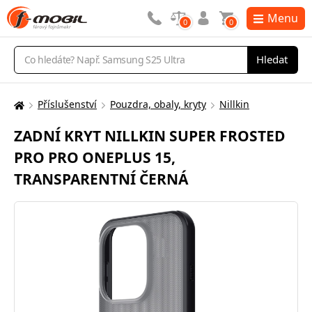
Menu
0
0
Vyhledávání
Hledat
Příslušenství
Pouzdra, obaly, kryty
Nillkin
Zde
se
ZADNÍ KRYT NILLKIN SUPER FROSTED
nacházíte:
PRO PRO ONEPLUS 15,
TRANSPARENTNÍ ČERNÁ