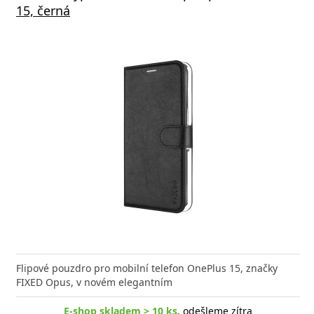
R DELIVERY ČERNÝ
15, černá
e kvalitní GaN nabíječku s vysokým výkonem a malými
Flipové pouzdro pro mobilní telefon OnePlus 15, značky
Dobij n
? Našli jste správně.
FIXED Opus, v novém elegantním
45W už
E-shop skladem > 10 ks
, odešleme zítra