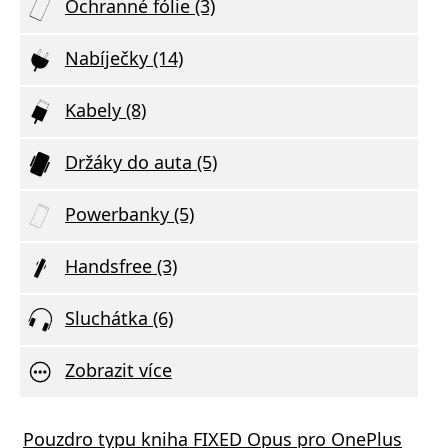
Ochranné fólie (3)
Nabíječky (14)
Kabely (8)
Držáky do auta (5)
Powerbanky (5)
Handsfree (3)
Sluchátka (6)
Zobrazit více
STEN SÍŤOVÝ ADAPTÉR GaN 1x USB-C 35W
Pouzdro typu kniha FIXED Opus pro OnePlus
Tacti