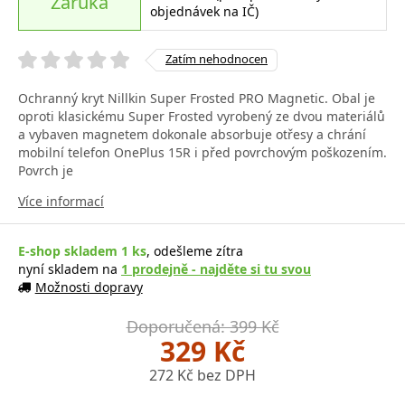
Záruka
objednávek na IČ)
Zatím nehodnocen
Ochranný kryt Nillkin Super Frosted PRO Magnetic. Obal je
oproti klasickému Super Frosted vyrobený ze dvou materiálů
a vybaven magnetem dokonale absorbuje otřesy a chrání
mobilní telefon OnePlus 15R i před povrchovým poškozením.
Povrch je
Více informací
E-shop skladem 1 ks
, odešleme zítra
nyní skladem na
1 prodejně - najděte si tu svou
Možnosti dopravy
Doporučená: 399 Kč
329 Kč
272 Kč bez DPH