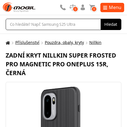
Menu
0
0
Vyhledávání
Hledat
Příslušenství
Pouzdra, obaly, kryty
Nillkin
Zde
se
ZADNÍ KRYT NILLKIN SUPER FROSTED
nacházíte:
PRO MAGNETIC PRO ONEPLUS 15R,
ČERNÁ