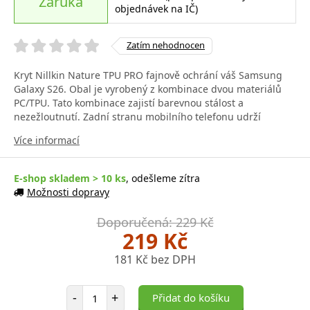
Záruka
objednávek na IČ)
Zatím nehodnocen
Kryt Nillkin Nature TPU PRO fajnově ochrání váš Samsung
Galaxy S26. Obal je vyrobený z kombinace dvou materiálů
PC/TPU. Tato kombinace zajistí barevnou stálost a
nezežloutnutí. Zadní stranu mobilního telefonu udrží
Více informací
E-shop skladem > 10 ks
, odešleme zítra
Možnosti dopravy
Doporučená: 229 Kč
219 Kč
181 Kč bez DPH
Počet položek
-
+
Přidat do košíku