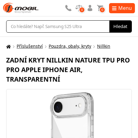
Menu
0
0
Vyhledávání
Hledat
Příslušenství
Pouzdra, obaly, kryty
Nillkin
Zde
se
ZADNÍ KRYT NILLKIN NATURE TPU PRO
nacházíte:
PRO APPLE IPHONE AIR,
TRANSPARENTNÍ