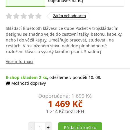
objednávek na IČ)
Zatím nehodnocen
Skládací Bluetooth klávesnice Cube Pocket v trojskládacím
designu se snadno vejde do cestovní tašky, batohu, kabelky,
nebo i do větší kapsy. Umožňuje pracovat, studovat i na
cestách. V rozloženém stavu nabídne plnohodnotné
rozložení kláves a vysoký komfort psaní. Snadno j
Více informací
E-shop skladem 2 ks
, odešleme v pondělí 10. 08.
Možnosti dopravy
Doporučená: 1 699 Kč
1 469 Kč
1 214 Kč bez DPH
Počet položek
-
+
Přidat do košíku