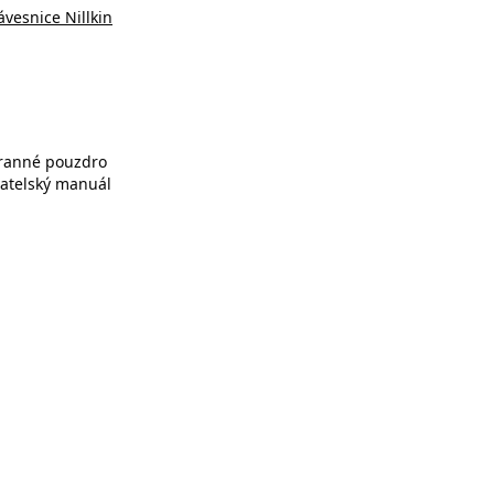
ávesnice Nillkin
ranné pouzdro
vatelský manuál