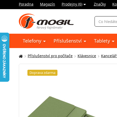
Poradna
Magazín
Prodejny (6)
Značky
Ko
Vyhledávání
Telefony
Příslušenství
Tablety
Příslušenství pro počítače
Klávesnice
Kancelář
Zde
se
nacházíte:
Doprava zdarma