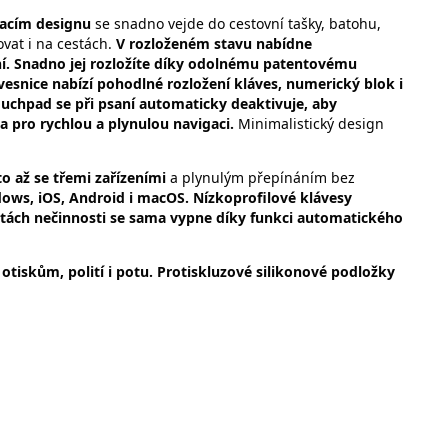
ádacím designu
se snadno vejde do cestovní tašky, batohu,
vat i na cestách.
V rozloženém stavu nabídne
í. Snadno jej rozložíte díky odolnému patentovému
ávesnice nabízí pohodlné rozložení kláves, numerický blok i
chpad se při psaní automaticky deaktivuje, aby
 pro rychlou a plynulou navigaci.
Minimalistický design
to až se třemi zařízeními
a plynulým přepínáním bez
ows, iOS, Android i macOS. Nízkoprofilové klávesy
nutách nečinnosti se sama vypne díky funkci automatického
 otiskům, polití i potu. Protiskluzové silikonové podložky