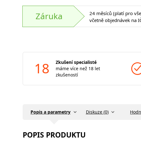
24 měsíců (platí pro vš
Záruka
včetně objednávek na I
18
Zkušení specialisté
máme více než 18 let
zkušeností
Popis a parametry
Diskuze (0)
Hodn
POPIS PRODUKTU