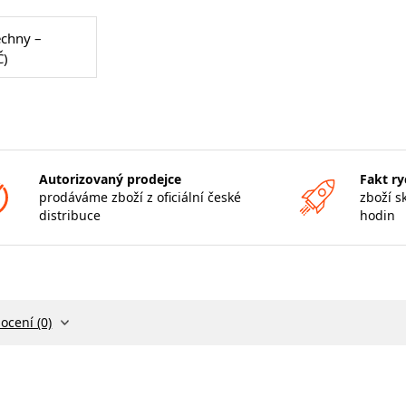
echny –
Č)
Autorizovaný prodejce
Fakt ry
prodáváme zboží z oficiální české
zboží s
distribuce
hodin
ocení (0)