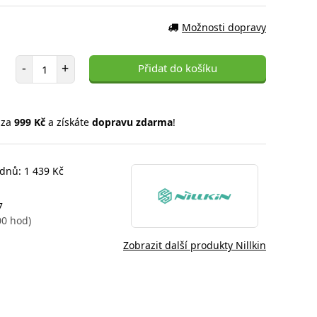
Možnosti dopravy
Počet položek
-
+
Přidat do košíku
 za
999 Kč
a získáte
dopravu zdarma
!
 dnů: 1 439 Kč
7
00 hod)
Zobrazit další produkty Nillkin