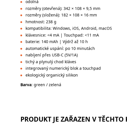
odolná
rozměry (otevřená): 342 × 108 × 9,5 mm
rozměry (složená): 182 × 108 × 16 mm
hmotnost: 238 g
kompatibilita: Windows, iOS, Android, macOS
klávesnice: <4 mA | Touchpad: <11 mA
baterie: 140 mAh | Výdrž až 10 h
automatické uspání: po 10 minutách
nabíjení přes USB-C (5V/1A)
tichý a plynulý chod kláves
integrovaný numerický blok a touchpad
ekologický organický silikon
Barva
: green / zelená
PRODUKT JE ZAŘAZEN V TĚCHTO