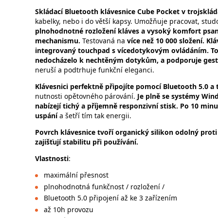
Skládací Bluetooth klávesnice Cube Pocket v trojskl
kabelky, nebo i do větší kapsy. Umožňuje pracovat, studo
plnohodnotné rozložení kláves a vysoký komfort psan
mechanismu.
Testovaná na
více než 10 000 složení. Kl
integrovaný touchpad s vícedotykovým ovládáním. Tou
nedocházelo k nechtěným dotykům, a podporuje gesta
neruší a podtrhuje funkční eleganci.
Klávesnici perfektně připojíte pomocí Bluetooth 5.0 a 
nutnosti opětovného párování.
Je plně se systémy Wind
nabízejí tichý a příjemně responzivní stisk. Po 10 mi
uspání
a šetří tím tak energii.
Povrch klávesnice tvoří organický silikon odolný proti
zajišťují stabilitu při používání.
Vlastnosti
:
maximální přesnost
plnohodnotná funkčnost / rozložení /
Bluetooth 5.0 připojení až ke 3 zařízením
až 10h provozu