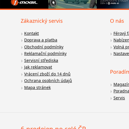
Zákaznický servis
O nás
Kontakt
Férový 
Doprava a platba
Nabízen
Obchodní podmínky
Volná p
Reklamační podmínky
Nastave
Servisní střediska
Jak reklamovat
Poradí
Vrácení zboží do 14 dnů
Ochrana osobních údajů
Magazí
Mapa stránek
Poradn
Servis
6 prodejen po celé ČR