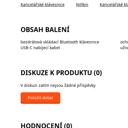
Kancelářské klávesnice
Nillkin
Kancelářské kl
OBSAH BALENÍ
bezdrátová skládací Bluetooth klávesnice
och
USB-C nabíjecí kabel
uži
DISKUZE K PRODUKTU (0)
V diskuzi zatím nejsou žádné příspěvky
Položit dotaz
HODNOCENÍ (0)