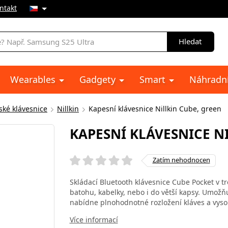
ntakt
Hledat
Wearables
Gadgety
Smart
Náhradní
ské klávesnice
Nillkin
Kapesní klávesnice Nillkin Cube, green
KAPESNÍ KLÁVESNICE N
Zatím nehodnocen
Skládací Bluetooth klávesnice Cube Pocket v t
batohu, kabelky, nebo i do větší kapsy. Umožň
nabídne plnohodnotné rozložení kláves a vyso
Více informací