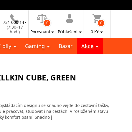
731 000 147
0
0
(7:30–17
hod.)
Porovnání
Přihlášení
0
Kč
 díly
Gaming
Bazar
Akce
ILLKIN CUBE, GREEN
rojskládacím designu se snadno vejde do cestovní tašky,
uje pracovat, studovat i na cestách. V rozloženém stavu
ký komfort psaní. Snadno j