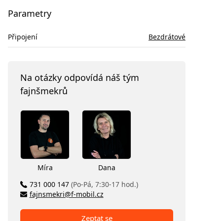
Parametry
Připojení
Bezdrátové
Na otázky odpovídá náš tým
fajnšmekrů
Míra
Dana
731 000 147
(Po-Pá, 7:30-17 hod.)
fajnsmekri@f-mobil.cz
Zeptat se