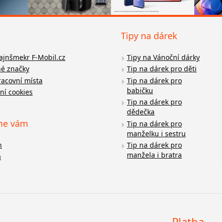
Tipy na dárek
fajnšmekr F-Mobil.cz
Tipy na Vánoční dárky
é značky
Tip na dárek pro děti
racovní místa
Tip na dárek pro
babičku
ní cookies
Tip na dárek pro
dědečka
me vám
Tip na dárek pro
manželku i sestru
n
Tip na dárek pro
manžela i bratra
a
Platba