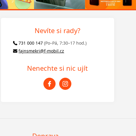
Nevíte si rady?
731 000 147
(Po–Pá, 7:30–17 hod.)
fajnsmekri@f-mobil.cz
Nenechte si nic ujít
Doprava