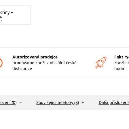
echny –
Č)
Autorizovaný prodejce
Fakt ry
prodáváme zboží z oficiální české
zboží s
distribuce
hodin
ocení (0)
Související telefony (8)
Další příslušens