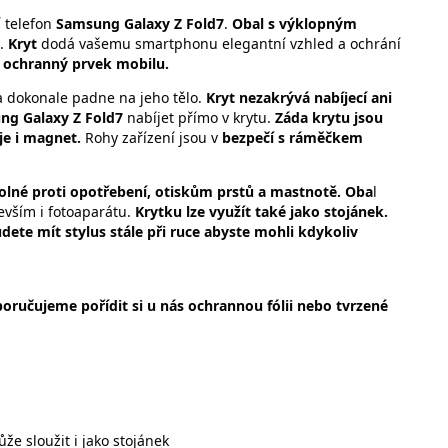
 telefon
Samsung Galaxy Z Fold7
.
Obal
s výklopným
.
Kryt
dodá vašemu smartphonu elegantní vzhled a ochrání
ý ochranný prvek mobilu.
 dokonale padne na jeho tělo.
Kryt nezakrývá nabíjecí ani
ng Galaxy Z Fold7
nabíjet přímo v krytu.
Záda krytu jsou
je i magnet.
Rohy zařízení jsou v
bezpečí s ráměčkem
dolné proti opotřebení, otiskům prstů a mastnotě.
Oba
l
vším i fotoaparátu.
Krytku lze využít také jako stojánek.
udete mít stylus stále při ruce abyste mohli kdykoliv
oručujeme pořídit si u nás ochrannou fólii nebo tvrzené
že sloužit i jako stojánek