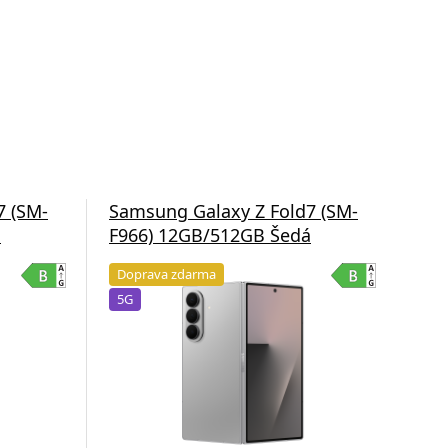
7 (SM-
Samsung Galaxy Z Fold7 (SM-
Sam
á
F966) 12GB/512GB Šedá
F9
Doprava zdarma
Do
5G
5G