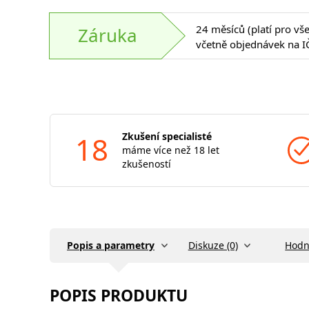
24 měsíců (platí pro vš
Záruka
včetně objednávek na I
18
Zkušení specialisté
máme více než 18 let
zkušeností
Popis a parametry
Diskuze (0)
Hodn
POPIS PRODUKTU