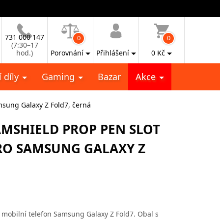
731 000 147
0
0
(7:30–17
hod.)
Porovnání
Přihlášení
0
Kč
 díly
Gaming
Bazar
Akce
msung Galaxy Z Fold7, černá
AMSHIELD PROP PEN SLOT
RO SAMSUNG GALAXY Z
o mobilní telefon Samsung Galaxy Z Fold7. Obal s