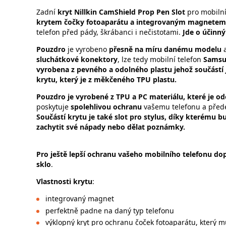
Zadní
kryt
Nillkin CamShield Prop Pen Slot
pro mobilní
krytem čočky fotoaparátu a integrovaným magnetem
telefon před pády, škrábanci i nečistotami.
Jde o účinn
Pouzdro
je vyrobeno
přesně na míru danému modelu
a
sluchátkové konektory
, lze tedy mobilní telefon
Samsu
vyrobena z pevného a odolného plastu jehož součástí 
krytu, který je z měkčeného TPU plastu.
Pouzdro je vyrobené z TPU a PC materiálu, které je o
poskytuje
spolehlivou ochranu
vašemu telefonu a přede
Součástí krytu je také slot pro stylus, díky kterému b
zachytit své nápady nebo dělat poznámky.
Pro ještě lepší ochranu vašeho mobilního telefonu dop
sklo
.
Vlastnosti krytu
:
integrovaný magnet
perfektně padne na daný typ telefonu
výklopný kryt pro ochranu čoček fotoaparátu, který mů