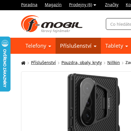
Poradna
Magazín
Prodejny (6)
Značky
Ko
Vyhledávání
Telefony
Příslušenství
Tablety
Příslušenství
Pouzdra, obaly, kryty
Nillkin
Za
Zde
se
nacházíte: