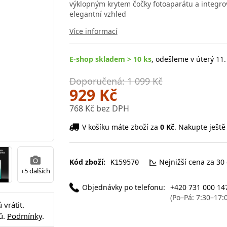
výklopným krytem čočky fotoaparátu a inte
elegantní vzhled
Více informací
E-shop skladem > 10 ks
, odešleme v úterý 11.
Doporučená: 1 099 Kč
929 Kč
768 Kč bez DPH
V košíku máte zboží za
0 Kč
. Nakupte ještě
Kód zboží:
Nejnižší cena za 30
K159570
+5 dalších
Objednávky po telefonu:
+420 731 000 14
(Po–Pá: 7:30–17:
vrátit.
ů.
Podmínky
.