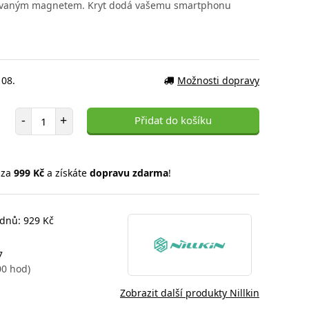
grovaným magnetem. Kryt dodá vašemu smartphonu
 08.
Možnosti dopravy
Počet položek
-
+
Přidat do košíku
 za
999 Kč
a získáte
dopravu zdarma
!
 dnů: 929 Kč
7
00 hod)
Zobrazit další produkty Nillkin