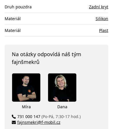
Druh pouzdra
Zadní kryt
Materiál
Silikon
Materiál
Plast
Na otázky odpovídá náš tým
fajnšmekrů
Míra
Dana
731 000 147
(Po-Pá, 7:30-17 hod.)
fajnsmekri@f-mobil.cz