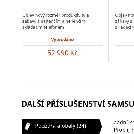
Objev nový rozměr produktivity a
Objev nov
zábavy s nejtenčím a nejlehčím
zábavy s 
skládacím telefonem
skládací
Vyprodáno
52 990 Kč
DALŠÍ PŘÍSLUŠENSTVÍ SAMSU
Zadní k
Pouzdra a obaly (24)
Prop (T