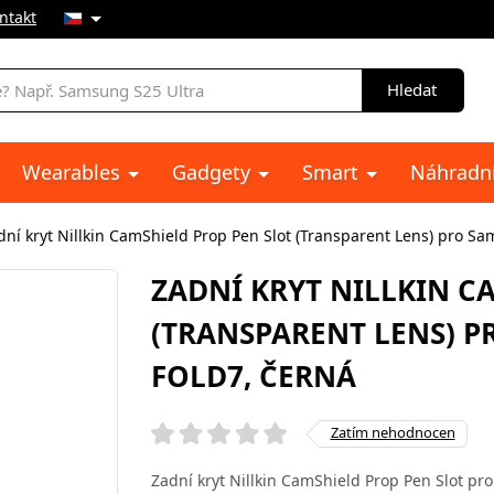
ntakt
Hledat
Wearables
Gadgety
Smart
Náhradní
dní kryt Nillkin CamShield Prop Pen Slot (Transparent Lens) pro Sa
ZADNÍ KRYT NILLKIN C
(TRANSPARENT LENS) P
FOLD7, ČERNÁ
Zatím nehodnocen
Zadní kryt Nillkin CamShield Prop Pen Slot pr