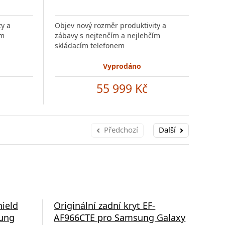
ty a
Objev nový rozměr produktivity a
Obje
ím
zábavy s nejtenčím a nejlehčím
zába
skládacím telefonem
skl
Vyprodáno
55 999 Kč
Předchozí
Další
hield
Originální zadní kryt EF-
Zad
sung
AF966CTE pro Samsung Galaxy
pro