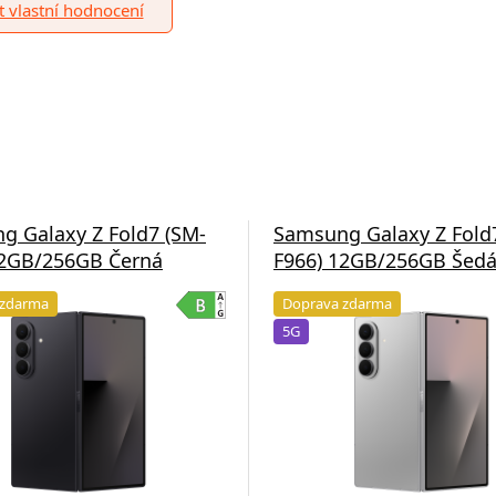
it vlastní hodnocení
g Galaxy Z Fold7 (SM-
Samsung Galaxy Z Fold
12GB/256GB Černá
F966) 12GB/256GB Šed
 zdarma
Doprava zdarma
5G