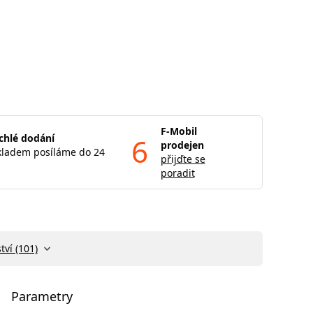
F-Mobil
chlé dodání
6
prodejen
kladem posíláme do 24
přijďte se
poradit
tví (101)
Parametry