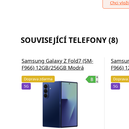
Chci vlož
SOUVISEJÍCÍ TELEFONY (8)
Samsung Galaxy Z Fold7 (SM-
Samsun
F966) 12GB/256GB Modrá
F966) 
Doprava zdarma
Doprava
5G
5G