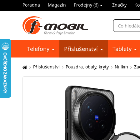
Poradna
Magazín
Prodejny (6)
Značky
Ko
Vyhledávání
Telefony
Příslušenství
Tablety
Příslušenství
Pouzdra, obaly, kryty
Nillkin
Za
Zde
se
nacházíte: