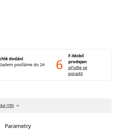
F-Mobil
chlé dodání
6
prodejen
kladem posíláme do 24
přijďte se
poradit
tví (70)
Parametry