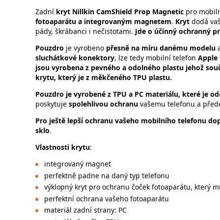
Zadní
kryt
Nillkin CamShield Prop Magnetic
pro mobiln
fotoaparátu a integrovaným magnetem
.
Kryt
dodá vaš
pády, škrábanci i nečistotami.
Jde o účinný ochranný p
Pouzdro
je vyrobeno
přesně na míru danému modelu
a
sluchátkové konektory
, lze tedy mobilní telefon
Apple
jsou vyrobena z pevného a odolného plastu jehož souč
krytu, který je z měkčeného TPU plastu.
Pouzdro je vyrobené z TPU a PC materiálu, které je o
poskytuje
spolehlivou ochranu
vašemu telefonu a přede
Pro ještě lepší ochranu vašeho mobilního telefonu dop
sklo
.
Vlastnosti krytu
:
integrovaný magnet
perfektně padne na daný typ telefonu
výklopný kryt pro ochranu čoček fotoaparátu, který mů
perfektní ochrana vašeho fotoaparátu
materiál zadní strany: PC