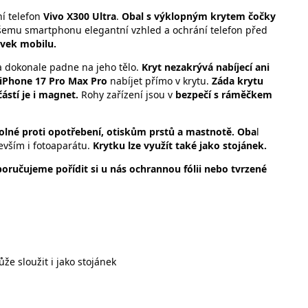
í telefon
Vivo X300 Ultra
.
Obal
s výklopným krytem čočky
emu smartphonu elegantní vzhled a ochrání telefon před
rvek mobilu.
 dokonale padne na jeho tělo.
Kryt nezakrývá nabíjecí ani
 iPhone 17 Pro Max Pro
nabíjet přímo v krytu.
Záda krytu
ástí je i magnet.
Rohy zařízení jsou v
bezpečí s ráměčkem
dolné proti opotřebení, otiskům prstů a mastnotě.
Oba
l
vším i fotoaparátu.
Krytku lze využít také jako stojánek.
oručujeme pořídit si u nás ochrannou fólii nebo tvrzené
že sloužit i jako stojánek