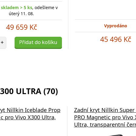
 skladem > 5 ks
, odešleme v
úterý 11. 08.
49 659 Kč
Vyprodáno
45 496 Kč
et položek
+
Přidat do košíku
300 ULTRA (70)
yt Nillkin Iceblade Prop
Zadní kryt Nillkin Super
c pro Vivo X300 Ultra,
PRO Magnetic pro Vivo 
Ultra, transparentní čer