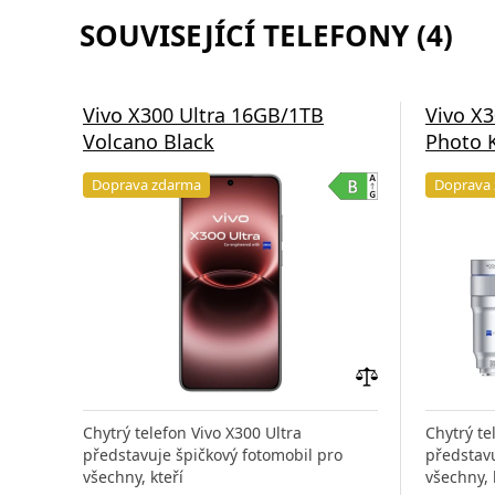
SOUVISEJÍCÍ TELEFONY (4)
Vivo X300 Ultra 16GB/1TB
Vivo X
Volcano Black
Photo K
Doprava zdarma
Doprava
Přidat
do
Chytrý telefon Vivo X300 Ultra
Chytrý te
porovnání
představuje špičkový fotomobil pro
představu
všechny, kteří
všechny, 