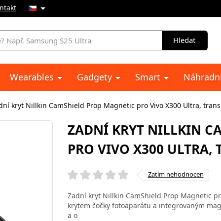
ntakt
Hledat
Wearables
Gadgety
Smart
Náhradní
dní kryt Nillkin CamShield Prop Magnetic pro Vivo X300 Ultra, tran
ZADNÍ KRYT NILLKIN C
PRO VIVO X300 ULTRA,
Zatím nehodnocen
Zadní kryt Nillkin CamShield Prop Magnetic pr
krytem čočky fotoaparátu a integrovaným ma
a o