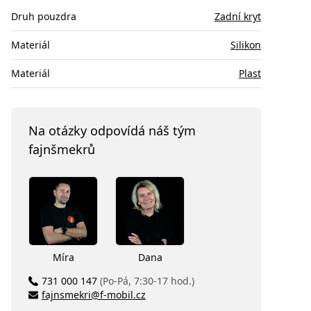
Druh pouzdra
Zadní kryt
Materiál
Silikon
Materiál
Plast
Na otázky odpovídá náš tým
fajnšmekrů
Míra
Dana
731 000 147
(Po-Pá, 7:30-17 hod.)
fajnsmekri@f-mobil.cz