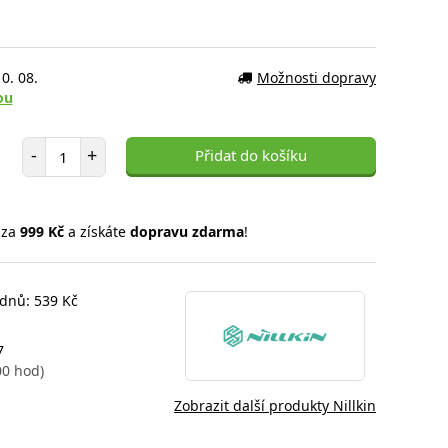
0. 08.
Možnosti dopravy
ou
Počet položek
-
+
Přidat do košíku
 za
999 Kč
a získáte
dopravu zdarma
!
 dnů: 539 Kč
7
00 hod)
Zobrazit další produkty Nillkin