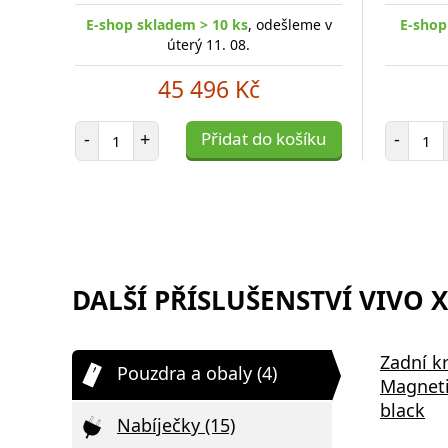
E-shop skladem > 10 ks
, odešleme v
E-shop
úterý 11. 08.
45 496 Kč
Počet položek
Poč
-
+
Přidat do košíku
-
DALŠÍ PŘÍSLUŠENSTVÍ VIVO X
Zadní kr
Pouzdra a obaly (4)
Magneti
black
Nabíječky (15)