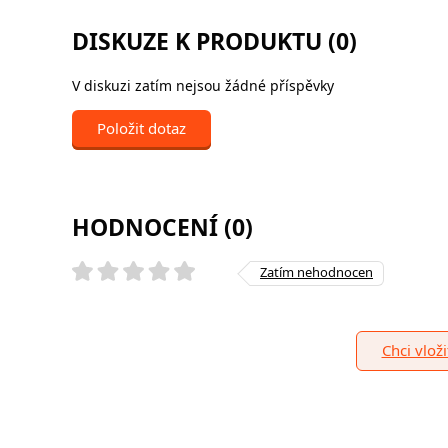
DISKUZE K PRODUKTU (0)
V diskuzi zatím nejsou žádné příspěvky
Položit dotaz
HODNOCENÍ (0)
Zatím nehodnocen
Chci vlož