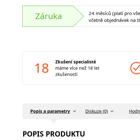
24 měsíců (platí pro vš
Záruka
včetně objednávek na I
18
Zkušení specialisté
máme více než 18 let
zkušeností
Popis a parametry
Diskuze (0)
Hodn
POPIS PRODUKTU