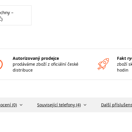
echny –
Č)
Autorizovaný prodejce
Fakt ry
prodáváme zboží z oficiální české
zboží s
distribuce
hodin
ocení (0)
Související telefony (4)
Další příslušens