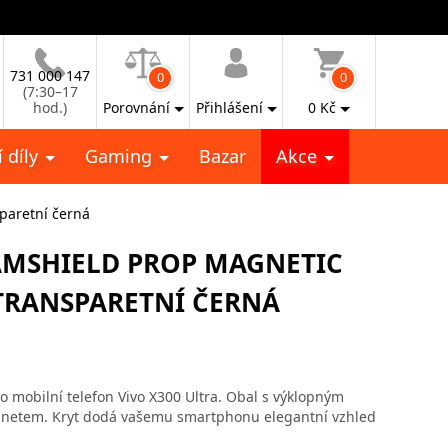
731 000 147
0
0
(7:30–17
hod.)
Porovnání
Přihlášení
0
Kč
 díly
Gaming
Bazar
Akce
sparetní černá
AMSHIELD PROP MAGNETIC
 TRANSPARETNÍ ČERNÁ
o mobilní telefon Vivo X300 Ultra. Obal s výklopným
gnetem. Kryt dodá vašemu smartphonu elegantní vzhled