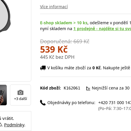
Více informací
E-shop skladem > 10 ks
, odešleme v pondělí 1
nyní skladem na
1 prodejně - najděte si tu sv
Doporučená: 669 Kč
539 Kč
445 Kč bez DPH
V košíku máte zboží za
0 Kč
. Nakupte ještě
Kód zboží:
Nejnižší cena za 30
K162061
+3 další
Objednávky po telefonu:
+420 731 000 14
(Po–Pá: 7:30–17:
vrátit.
ů.
Podmínky
.