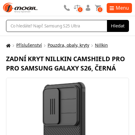
Menu
0
0
Vyhledávání
Hledat
Příslušenství
Pouzdra, obaly, kryty
Nillkin
Zde
se
ZADNÍ KRYT NILLKIN CAMSHIELD PRO
nacházíte:
PRO SAMSUNG GALAXY S26, ČERNÁ