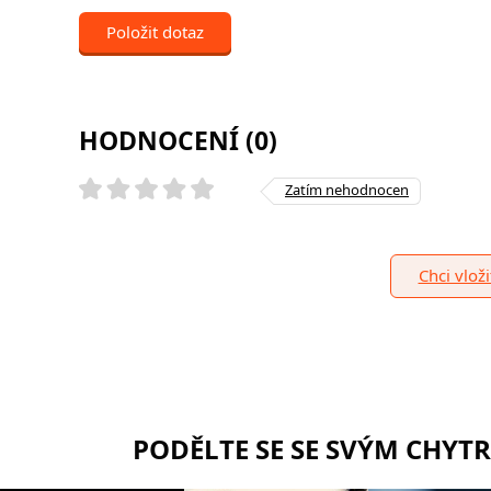
Položit dotaz
HODNOCENÍ (0)
Zatím nehodnocen
Chci vlož
PODĚLTE SE SE SVÝM CHYT