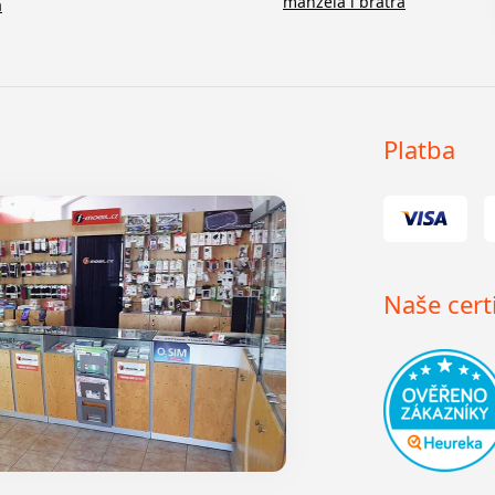
manžela i bratra
a
Platba
Naše certi