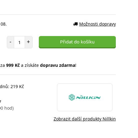
 08.
Možnosti dopravy
Počet položek
-
+
Přidat do košíku
 za
999 Kč
a získáte
dopravu zdarma
!
 dnů: 219 Kč
7
00 hod)
Zobrazit další produkty Nillkin