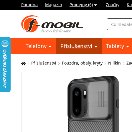
Poradna
Magazín
Prodejny (6)
Značky
Ko
Vyhledávání
Telefony
Příslušenství
Tablety
Příslušenství
Pouzdra, obaly, kryty
Nillkin
Za
Zde
se
nacházíte: