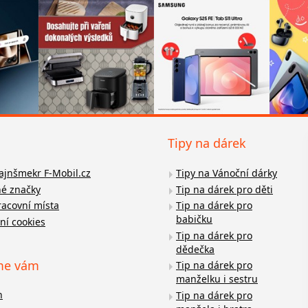
Tipy na dárek
fajnšmekr F-Mobil.cz
Tipy na Vánoční dárky
é značky
Tip na dárek pro děti
racovní místa
Tip na dárek pro
babičku
ní cookies
Tip na dárek pro
dědečka
me vám
Tip na dárek pro
manželku i sestru
n
Tip na dárek pro