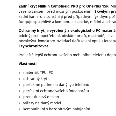
Zadní kryt Nillkin CamShield PRO
pro
OnePlus 15R
. M
vašeho zařízení před možným poškozením.
Skvělým pr
zadní kameru a ochrání jí před případným fyzickým p
funguje spolehlivě a kombinuje klasické, módní a ochra
Ochranný kryt
je
vyrobený z ekologického PC materiál
odolný proti opotřebení, otiskům prstů, mastnotě, je 
nezakrývá konektory, ovládací tlačítka ani optiku fotoa
i synchronizovat.
Pro ještě lepší ochranu vašeho mobilního telefonu dopor
Vlastnosti:
materiál: TPU, PC
ochranný kryt
perfektně padne na daný typ telefonu
perfektní ochrana vašeho fotoaparátu
protiskluzový design
výřezy na daný model
kompatibilní s bezdrátovým nabíjením