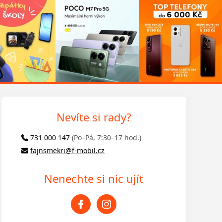
Nevíte si rady?
731 000 147
(Po–Pá, 7:30–17 hod.)
fajnsmekri@f-mobil.cz
Nenechte si nic ujít