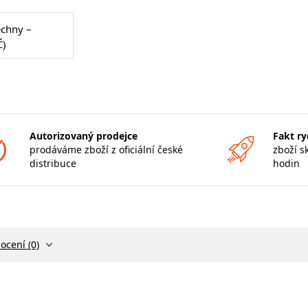
echny –
Č)
Autorizovaný prodejce
Fakt ry
prodáváme zboží z oficiální české
zboží s
distribuce
hodin
ocení (0)