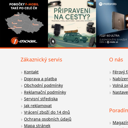
Zákaznický servis
O nás
Kontakt
Férový 
Doprava a platba
Nabízen
Obchodní podmínky
Volná p
Reklamační podmínky
Nastave
Servisní střediska
Jak reklamovat
Poradí
Vrácení zboží do 14 dnů
Ochrana osobních údajů
Magazí
Mapa stránek