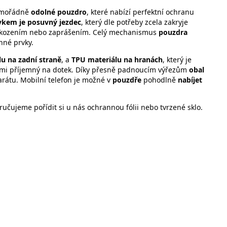
imořádně
odolné
pouzdro
, které nabízí perfektní ochranu
vkem je posuvný jezdec
, který dle potřeby zcela zakryje
oškozením nebo zaprášením. Celý mechanismus
pouzdra
nné prvky.
u na zadní straně
, a
TPU materiálu na hranách
, který je
velmi příjemný na dotek. Díky přesně padnoucím výřezům
obal
parátu. Mobilní telefon je možné v
pouzdře
pohodlně
nabíjet
učujeme pořídit si u nás ochrannou fólii nebo tvrzené sklo.