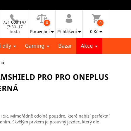
731 000 147
0
0
(7:30–17
hod.)
Porovnání
Přihlášení
0
Kč
 díly
Gaming
Bazar
Akce
rná
AMSHIELD PRO PRO ONEPLUS
ERNÁ
 15R. Mimořádně odolné pouzdro, které nabízí perfektní
ním. Skvělým prvkem je posuvný jezdec, který dle