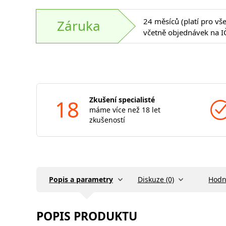
24 měsíců (platí pro vš
Záruka
včetně objednávek na I
18
Zkušení specialisté
máme více než 18 let
zkušeností
Popis a parametry
Diskuze (0)
Hodn
POPIS PRODUKTU