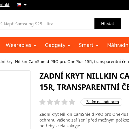
ntakt
Hledat
Wearables
Gadgety
Smart
Náhradní
dní kryt Nillkin CamShield PRO pro OnePlus 15R, transparentní če
ZADNÍ KRYT NILLKIN C
15R, TRANSPARENTNÍ Č
Zatím nehodnocen
Zadní kryt Nillkin CamShield PRO pro OnePlus
ochranu vašeho zařízení před možným poškoze
potřeby zcela zakryje