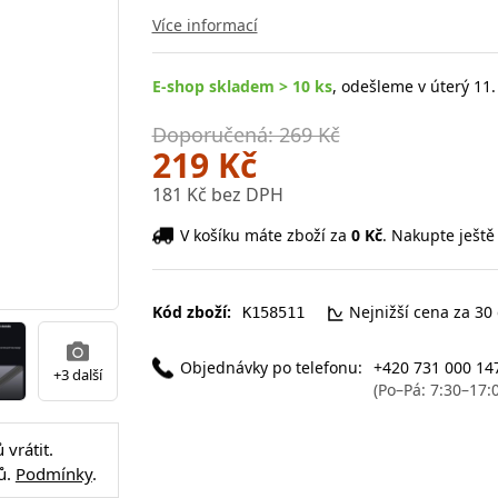
Více informací
E-shop skladem > 10 ks
, odešleme v úterý 11.
Doporučená: 269 Kč
219 Kč
181 Kč bez DPH
V košíku máte zboží za
0 Kč
. Nakupte ještě
Kód zboží:
Nejnižší cena za 30
K158511
Objednávky po telefonu:
+420 731 000 14
+3 další
(Po–Pá: 7:30–17:
vrátit.
ů.
Podmínky
.