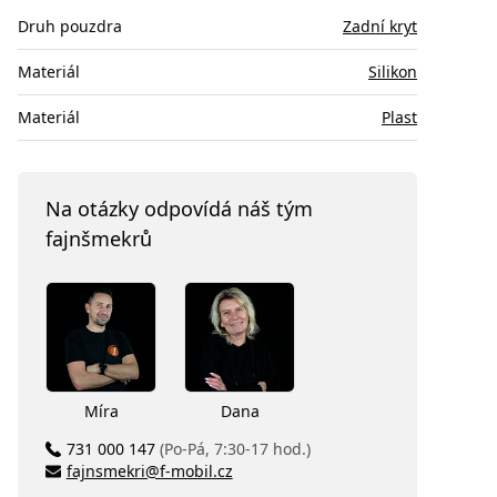
Druh pouzdra
Zadní kryt
Materiál
Silikon
Materiál
Plast
Na otázky odpovídá náš tým
fajnšmekrů
Míra
Dana
731 000 147
(Po-Pá, 7:30-17 hod.)
fajnsmekri@f-mobil.cz