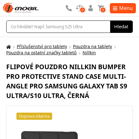
Menu
0
0
Vyhledávání
Hledat
Příslušenství pro tablety
Pouzdra na tablety
Zde
Pouzdra na ostatní značky tabletů
Nillkin
se
nacházíte:
FLIPOVÉ POUZDRO NILLKIN BUMPER
PRO PROTECTIVE STAND CASE MULTI-
ANGLE PRO SAMSUNG GALAXY TAB S9
ULTRA/S10 ULTRA, ČERNÁ
Doprava zdarma