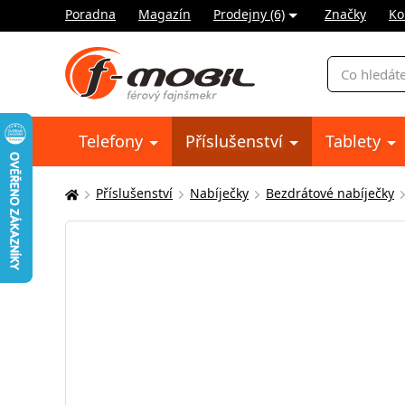
Poradna
Magazín
Prodejny (6)
Značky
Ko
Vyhledávání
Telefony
Příslušenství
Tablety
Příslušenství
Nabíječky
Bezdrátové nabíječky
Zde
se
nacházíte: