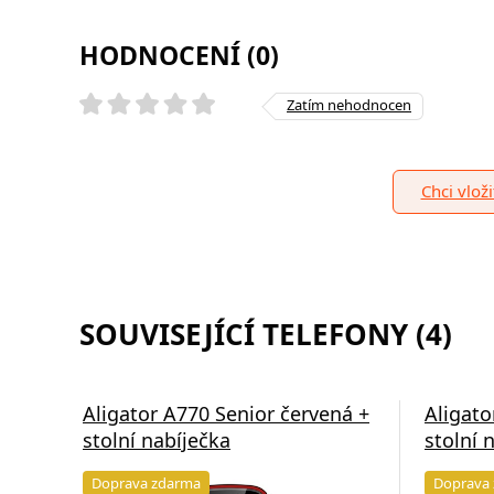
HODNOCENÍ (0)
Zatím nehodnocen
Chci vlož
SOUVISEJÍCÍ TELEFONY (4)
Aligator A770 Senior červená +
Aligato
stolní nabíječka
stolní 
Doprava zdarma
Doprava