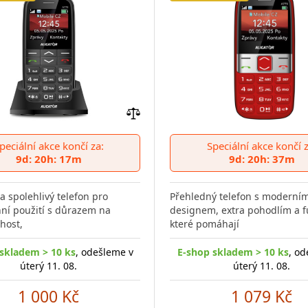
Přidat
do
peciální akce končí za:
Speciální akce končí z
porovnání
9d: 20h: 17m
9d: 20h: 37m
 a spolehlivý telefon pro
Přehledný telefon s moderní
ní použití s důrazem na
designem, extra pohodlím a 
host,
které pomáhají
skladem > 10 ks
, odešleme v
E-shop skladem > 10 ks
, od
úterý 11. 08.
úterý 11. 08.
1 000 Kč
1 079 Kč