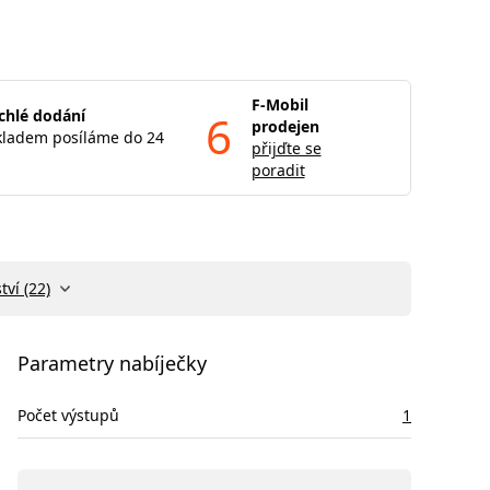
F-Mobil
chlé dodání
6
prodejen
kladem posíláme do 24
přijďte se
poradit
tví (22)
Parametry nabíječky
Počet výstupů
1