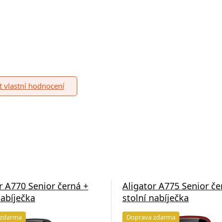
it vlastní hodnocení
r A770 Senior černá +
Aligator A775 Senior če
nabíječka
stolní nabíječka
 zdarma
Doprava zdarma