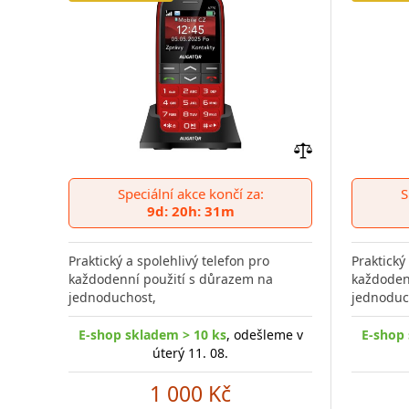
Přidat
do
Speciální akce končí za:
S
porovnání
9d: 20h: 31m
Praktický a spolehlivý telefon pro
Praktický
každodenní použití s důrazem na
každoden
jednoduchost,
jednoduc
E-shop skladem > 10 ks
, odešleme v
E-shop 
úterý 11. 08.
1 000 Kč