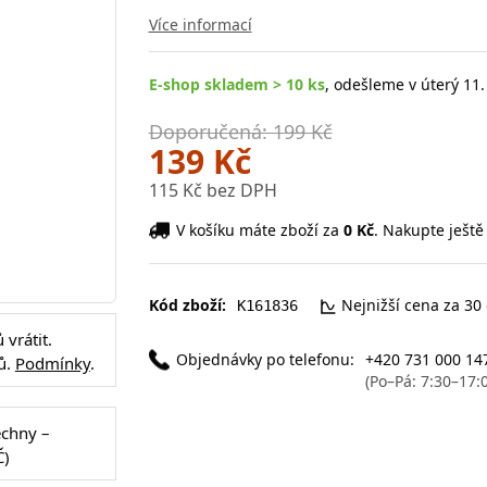
Více informací
E-shop skladem > 10 ks
, odešleme v úterý 11.
Doporučená: 199 Kč
139 Kč
115 Kč bez DPH
V košíku máte zboží za
0 Kč
. Nakupte ještě
Kód zboží:
Nejnižší cena za 30
K161836
vrátit.
Objednávky po telefonu:
+420 731 000 14
ů.
Podmínky
.
(Po–Pá: 7:30–17:
echny –
Č)