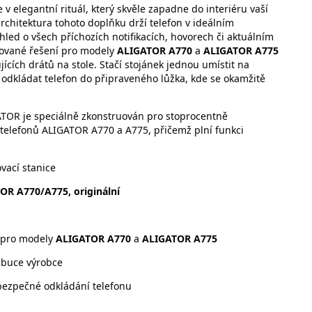
v elegantní rituál, který skvěle zapadne do interiéru vaší
rchitektura tohoto doplňku drží telefon v ideálním
hled o všech příchozích notifikacích, hovorech či aktuálním
tikované řešení pro modely
ALIGATOR A770
a
ALIGATOR A775
ících drátů na stole. Stačí stojánek jednou umístit na
ně odkládat telefon do připraveného lůžka, kde se okamžitě
GATOR je speciálně zkonstruován pro stoprocentně
elefonů ALIGATOR A770 a A775, přičemž plní funkci
vací stanice
OR A770/A775, originální
ě pro modely
ALIGATOR A770
a
ALIGATOR A775
ribuce výrobce
 bezpečné odkládání telefonu