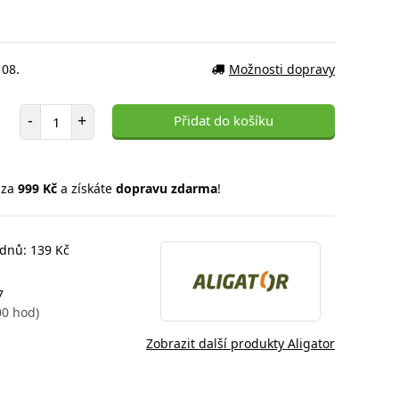
 08.
Možnosti dopravy
Počet položek
-
+
Přidat do košíku
 za
999 Kč
a získáte
dopravu zdarma
!
 dnů: 139 Kč
7
00 hod)
Zobrazit další produkty Aligator