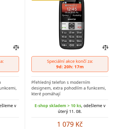
Přidat
Přidat
do
do
a:
Speciální akce končí za:
porovnání
porovnání
9d: 20h: 17m
m
Přehledný telefon s moderním
funkcemi,
designem, extra pohodlím a funkcemi,
které pomáhají
ešleme v
E-shop skladem > 10 ks
, odešleme v
úterý 11. 08.
1 079 Kč