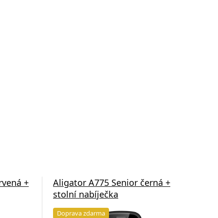
rvená +
Aligator A775 Senior černá +
stolní nabíječka
Doprava zdarma