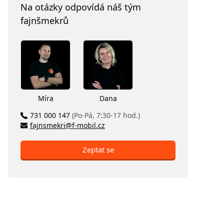
Na otázky odpovídá náš tým
fajnšmekrů
Míra
Dana
731 000 147
(Po-Pá, 7:30-17 hod.)
fajnsmekri@f-mobil.cz
Zeptat se