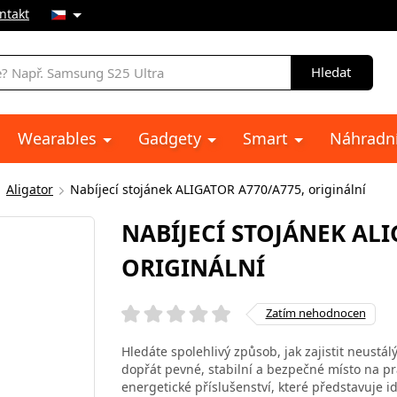
ntakt
Hledat
Wearables
Gadgety
Smart
Náhradní
Aligator
Nabíjecí stojánek ALIGATOR A770/A775, originální
NABÍJECÍ STOJÁNEK ALI
ORIGINÁLNÍ
Zatím nehodnocen
Hledáte spolehlivý způsob, jak zajistit neustá
dopřát pevné, stabilní a bezpečné místo na pra
energetické příslušenství, které představuje i