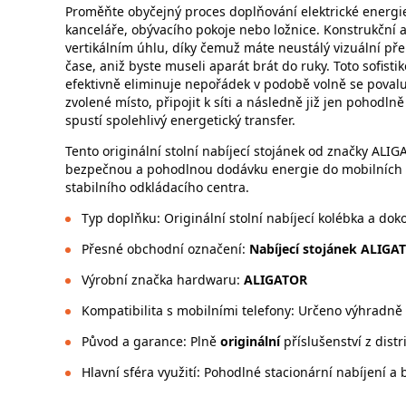
Proměňte obyčejný proces doplňování elektrické energie 
kanceláře, obývacího pokoje nebo ložnice. Konstrukční a
vertikálním úhlu, díky čemuž máte neustálý vizuální pře
čase, aniž byste museli aparát brát do ruky. Toto sofis
efektivně eliminuje nepořádek v podobě volně se povaluj
zvolené místo, připojit k síti a následně již jen pohodl
spustí spolehlivý energetický transfer.
Tento originální stolní nabíjecí stojánek od značky ALI
bezpečnou a pohodlnou dodávku energie do mobilních t
stabilního odkládacího centra.
Typ doplňku: Originální stolní nabíjecí kolébka a doko
Přesné obchodní označení:
Nabíjecí stojánek ALIGAT
Výrobní značka hardwaru:
ALIGATOR
Kompatibilita s mobilními telefony: Určeno výhradn
Původ a garance: Plně
originální
příslušenství z dist
Hlavní sféra využití: Pohodlné stacionární nabíjení a