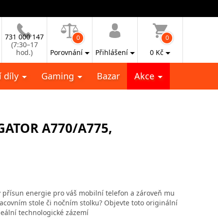
731 000 147
0
0
(7:30–17
hod.)
Porovnání
Přihlášení
0
Kč
 díly
Gaming
Bazar
Akce
GATOR A770/A775,
lý přísun energie pro váš mobilní telefon a zároveň mu
covním stole či nočním stolku? Objevte toto originální
deální technologické zázemí