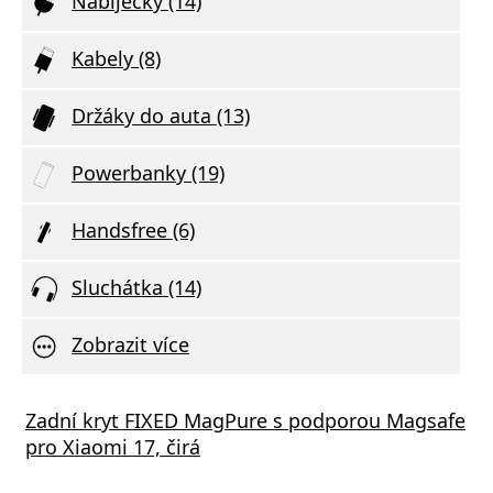
Nabíječky (14)
Kabely (8)
Držáky do auta (13)
Powerbanky (19)
Handsfree (6)
Sluchátka (14)
Zobrazit více
STEN SÍŤOVÝ ADAPTÉR GaN 1x USB-C 35W
Zadní kryt FIXED MagPure s podporou Magsafe
Xiaom
R DELIVERY ČERNÝ
pro Xiaomi 17, čirá
(Type