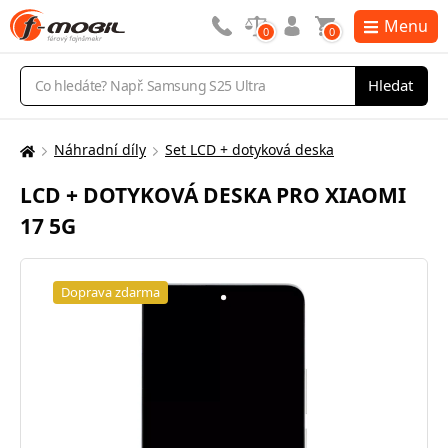
Menu
0
0
Vyhledávání
Hledat
Náhradní díly
Set LCD + dotyková deska
Zde
se
LCD + DOTYKOVÁ DESKA PRO XIAOMI
nacházíte:
17 5G
Doprava zdarma