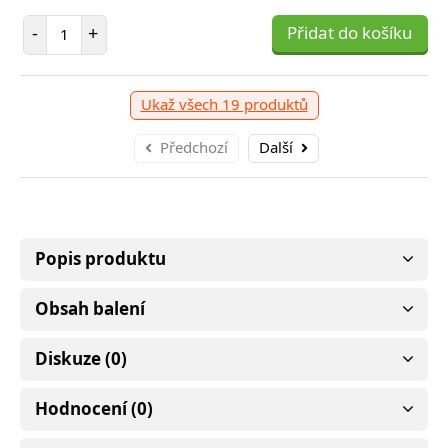
399 Kč
Počet položek
-
+
Přidat do košíku
očet položek
P
+
Přidat do košíku
-
Ukaž všech 19 produktů
Předchozí
Další
Popis produktu
Obsah balení
Diskuze (0)
Hodnocení (0)