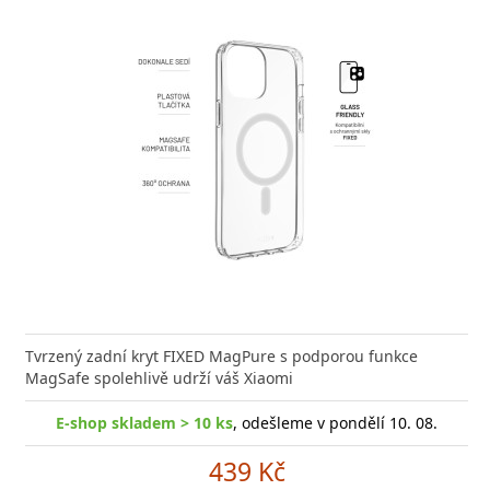
e kvalitní GaN nabíječku s vysokým výkonem a malými
Tvrzený zadní kryt FIXED MagPure s podporou funkce
Výkonná
? Našli jste správně.
MagSafe spolehlivě udrží váš Xiaomi
univerz
E-shop skladem > 10 ks
, odešleme v pondělí 10. 08.
E-sho
shop skladem > 10 ks
, odešleme v pondělí 10. 08.
439 Kč