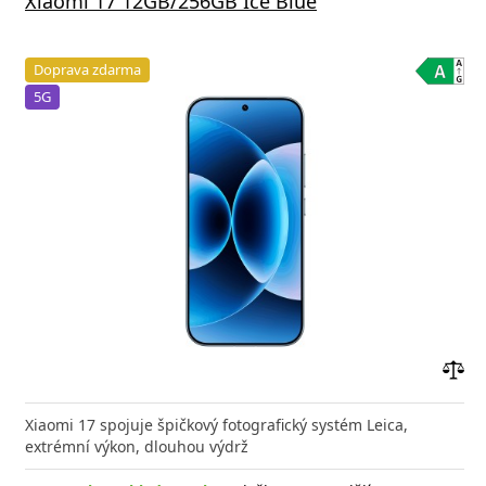
Xiaomi 17 12GB/256GB Ice Blue
Doprava zdarma
5G
Přid
do
Xiaomi 17 spojuje špičkový fotografický systém Leica,
poro
extrémní výkon, dlouhou výdrž