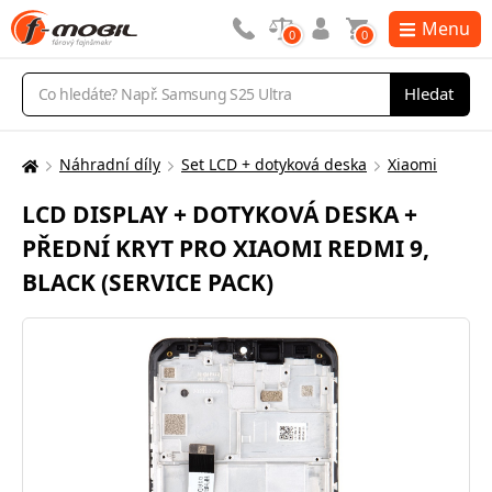
Menu
0
0
Vyhledávání
Hledat
Náhradní díly
Set LCD + dotyková deska
Xiaomi
Zde
se
LCD DISPLAY + DOTYKOVÁ DESKA +
nacházíte:
PŘEDNÍ KRYT PRO XIAOMI REDMI 9,
BLACK (SERVICE PACK)