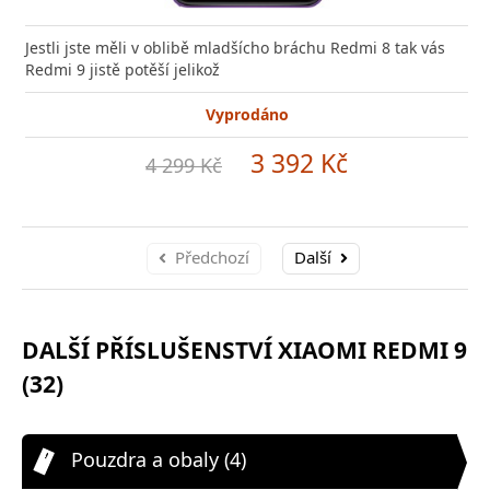
Jestli jste měli v oblibě mladšícho bráchu Redmi 8 tak vás
Redmi 9 jistě potěší jelikož
Vyprodáno
3 392 Kč
4 299 Kč
Předchozí
Další
DALŠÍ PŘÍSLUŠENSTVÍ XIAOMI REDMI 9
(32)
Pouzdra a obaly (4)