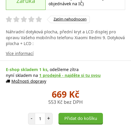
Záruka
objednávek na IČ)
Zatím nehodnocen
Náhradní dotyková plocha, přední kryt a LCD displej pro
opravu Vašeho mobilního telefonu Xiaomi Redmi 9. Dotyková
plocha + LCD :
Více informací
E-shop skladem 1 ks
, odešleme zítra
nyní skladem na
1 prodejně - najděte si tu svou
Možnosti dopravy
669 Kč
553 Kč bez DPH
Počet položek
-
+
Přidat do košíku