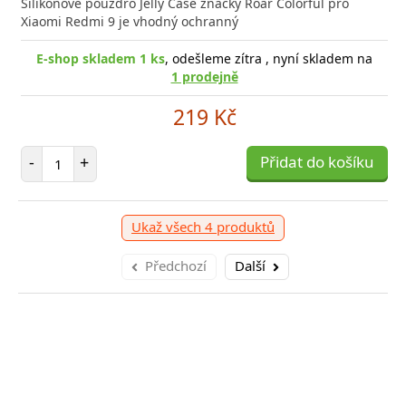
Silikonové pouzdro Jelly Case značky Roar Colorful pro
Xiaomi Redmi 9 je vhodný ochranný
E-shop skladem 1 ks
, odešleme zítra , nyní skladem na
1 prodejně
219 Kč
Počet položek
-
+
Přidat do košíku
Ukaž všech 4 produktů
Předchozí
Další