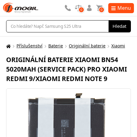
Menu
0
0
Vyhledávání
Hledat
Příslušenství
Baterie
Originální baterie
Xiaomi
Zde
se
ORIGINÁLNÍ BATERIE XIAOMI BN54
nacházíte:
5020MAH (SERVICE PACK) PRO XIAOMI
REDMI 9/XIAOMI REDMI NOTE 9