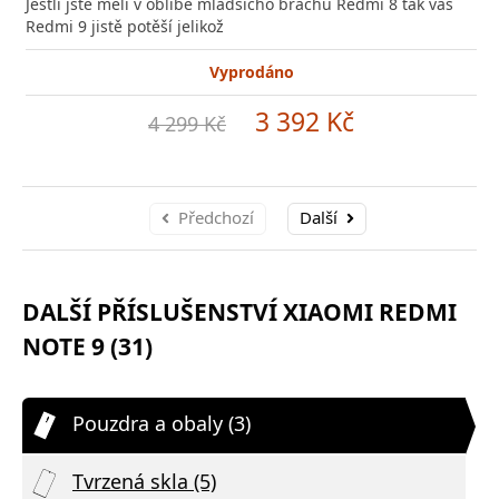
Jestli jste měli v oblibě mladšícho bráchu Redmi 8 tak vás
Redmi 9 jistě potěší jelikož
Vyprodáno
3 392 Kč
4 299 Kč
Předchozí
Další
DALŠÍ PŘÍSLUŠENSTVÍ XIAOMI REDMI
NOTE 9 (31)
Pouzdra a obaly (3)
Tvrzená skla (5)