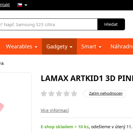
ntakt
Hledat
Wearables
Gadgety
Smart
Náhradní
nk
LAMAX ARTKID1 3D PIN
Zatím nehodnocen
Více informací
E-shop skladem > 10 ks
, odešleme v úterý 11.