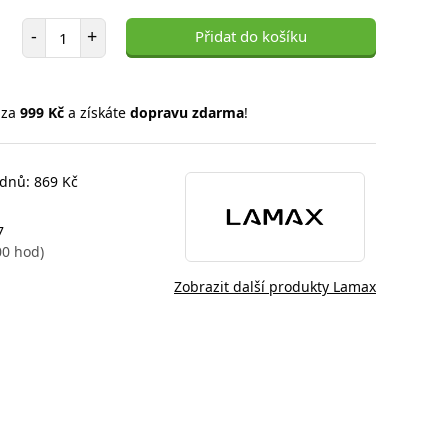
Počet položek
-
+
Přidat do košíku
 za
999 Kč
a získáte
dopravu zdarma
!
 dnů: 869 Kč
7
00 hod)
Zobrazit další produkty Lamax