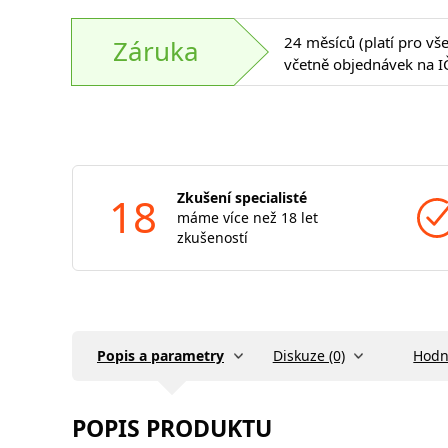
24 měsíců (platí pro vš
Záruka
včetně objednávek na I
18
Zkušení specialisté
máme více než 18 let
zkušeností
Popis a parametry
Diskuze (0)
Hodn
POPIS PRODUKTU