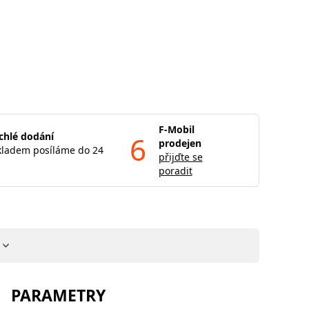
F-Mobil
chlé dodání
6
prodejen
kladem posíláme do 24
přijďte se
poradit
PARAMETRY