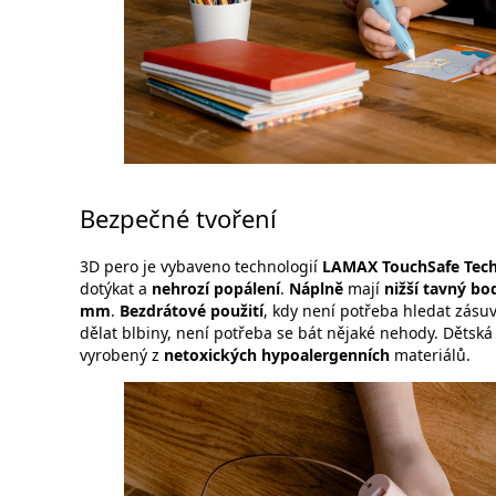
Bezpečné tvoření
3D pero je vybaveno technologií
LAMAX TouchSafe Tec
dotýkat a
nehrozí popálení
.
Náplně
mají
nižší tavný bo
mm
.
Bezdrátové použití
, kdy není potřeba hledat zásu
dělat blbiny, není potřeba se bát nějaké nehody. Dětská 
vyrobený z
netoxických hypoalergenních
materiálů.