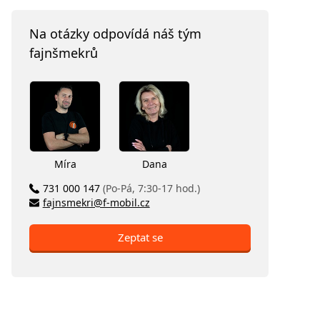
Na otázky odpovídá náš tým
fajnšmekrů
Míra
Dana
731 000 147
(Po-Pá, 7:30-17 hod.)
fajnsmekri@f-mobil.cz
Zeptat se