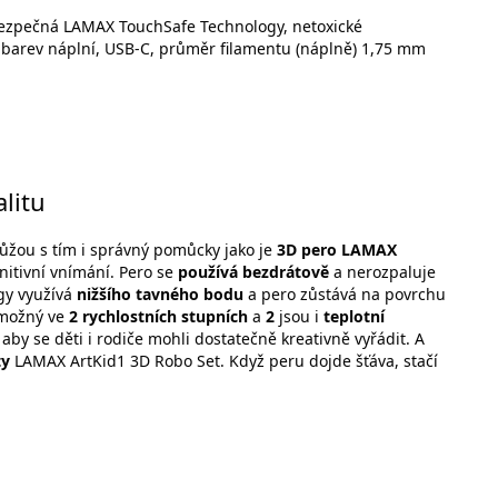
bezpečná LAMAX TouchSafe Technology, netoxické
12 barev náplní, USB-C, průměr filamentu (náplně) 1,75 mm
litu
omůžou s tím i správný pomůcky jako je
3D pero LAMAX
gnitivní vnímání. Pero se
používá bezdrátově
a nerozpaluje
gy využívá
nižšího tavného bodu
a pero zůstává na povrchu
možný ve
2 rychlostních stupních
a
2
jsou i
teplotní
, aby se děti i rodiče mohli dostatečně kreativně vyřádit. A
ty
LAMAX ArtKid1 3D Robo Set. Když peru dojde šťáva, stačí