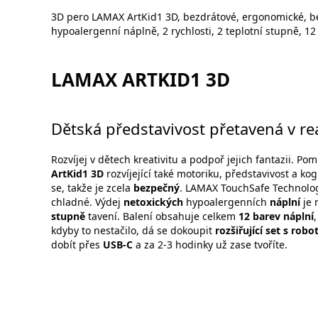
3D pero LAMAX ArtKid1 3D, bezdrátové, ergonomické, 
hypoalergenní náplně, 2 rychlosti, 2 teplotní stupně, 
LAMAX ARTKID1 3D
Dětská představivost přetavená v rea
Rozvíjej v dětech kreativitu a podpoř jejich fantazii. P
ArtKid1 3D
rozvíjející také motoriku, představivost a ko
se, takže je zcela
bezpečný
. LAMAX TouchSafe Technolo
chladné. Výdej
netoxických
hypoalergenních
náplní
je 
stupně
tavení. Balení obsahuje celkem
12 barev náplní
kdyby to nestačilo, dá se dokoupit
rozšiřující set s robo
dobít přes
USB-C
a za 2-3 hodinky už zase tvoříte.