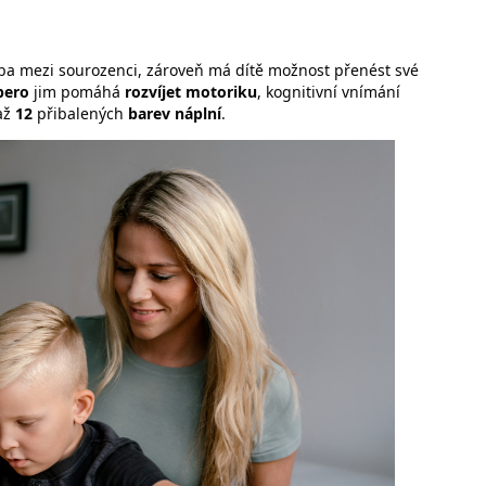
eba mezi sourozenci, zároveň má dítě možnost přenést své
pero
jim pomáhá
rozvíjet motoriku
, kognitivní vnímání
 až
12
přibalených
barev náplní
.