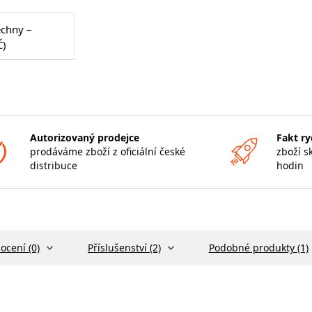
echny –
Č)
Autorizovaný prodejce
Fakt ry
prodáváme zboží z oficiální české
zboží s
distribuce
hodin
ocení (0)
Příslušenství (2)
Podobné produkty (1)