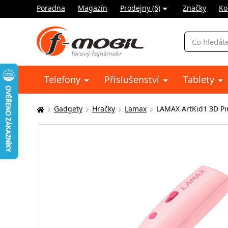
Poradna
Magazín
Prodejny (6)
Značky
Ko
Vyhledávání
Telefony
Příslušenství
Tablety
Gadgety
Hračky
Lamax
LAMAX ArtKid1 3D Pi
Zde
se
nacházíte: