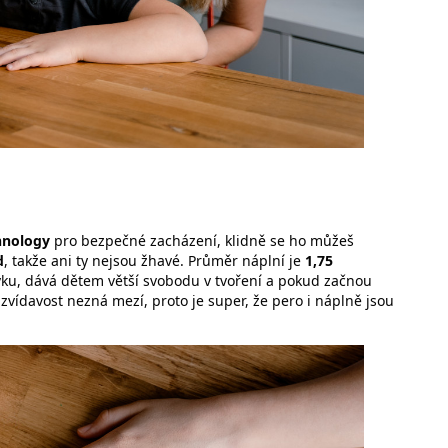
hnology
pro bezpečné zacházení, klidně se ho můžeš
d
, takže ani ty nejsou žhavé. Průměr náplní je
1,75
vku, dává dětem větší svobodu v tvoření a pokud začnou
zvídavost nezná mezí, proto je super, že pero i náplně jsou