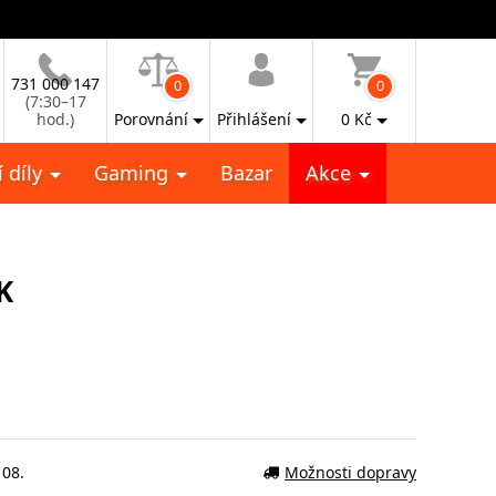
731 000 147
0
0
(7:30–17
hod.)
Porovnání
Přihlášení
0
Kč
 díly
Gaming
Bazar
Akce
K
 08.
Možnosti dopravy