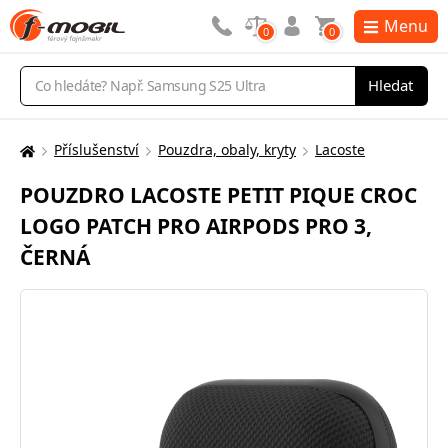
Menu
0
0
Vyhledávání
Hledat
Příslušenství
Pouzdra, obaly, kryty
Lacoste
Zde
se
POUZDRO LACOSTE PETIT PIQUE CROC
nacházíte:
LOGO PATCH PRO AIRPODS PRO 3,
ČERNÁ