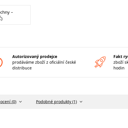
echny –
Č)
Autorizovaný prodejce
Fakt ry
prodáváme zboží z oficiální české
zboží s
distribuce
hodin
ocení (0)
Podobné produkty (1)