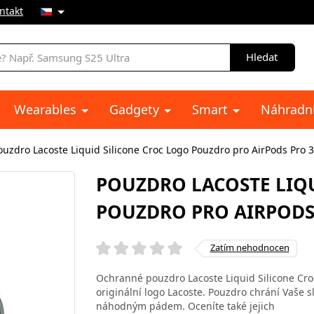
ntakt
Hledat
Wearables
Gadgety
Smart
Náhradní
ouzdro Lacoste Liquid Silicone Croc Logo Pouzdro pro AirPods Pro 3
POUZDRO LACOSTE LIQ
POUZDRO PRO AIRPODS 
Zatím nehodnocen
Ochranné pouzdro Lacoste Liquid Silicone Cro
originální logo Lacoste. Pouzdro chrání Vaše
náhodným pádem. Oceníte také jejich