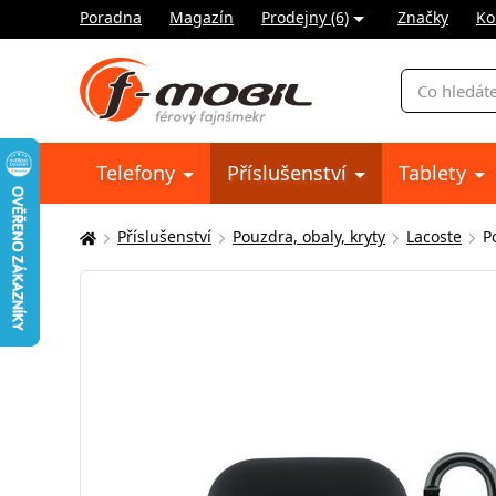
Poradna
Magazín
Prodejny (6)
Značky
Ko
Vyhledávání
Telefony
Příslušenství
Tablety
Příslušenství
Pouzdra, obaly, kryty
Lacoste
P
Zde
se
nacházíte: