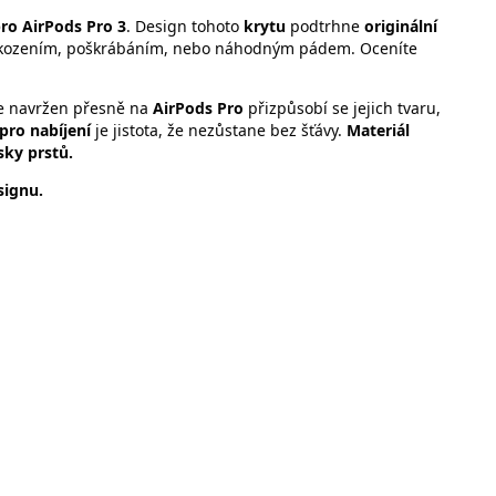
ro AirPods Pro 3
. Design tohoto
krytu
podtrhne
originální
kozením, poškrábáním, nebo náhodným pádem. Oceníte
e navržen přesně na
AirPods Pro
přizpůsobí se jejich tvaru,
pro nabíjení
je jistota, že nezůstane bez šťávy.
Materiál
sky prstů.
signu.