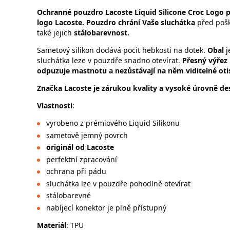
Ochranné pouzdro Lacoste Liquid Silicone Croc Logo p
logo Lacoste.
Pouzdro chrání Vaše sluchátka
před poš
také jejich
stálobarevnost.
Sametový silikon dodává pocit hebkosti na dotek.
Obal
j
sluchátka leze v pouzdře snadno otevírat.
Přesný výřez 
odpuzuje mastnotu a nezůstávají na něm viditelné oti
Značka Lacoste je zárukou kvality a vysoké úrovně de
Vlastnosti
:
vyrobeno z prémiového Liquid Silikonu
sametově jemný povrch
originál od Lacoste
perfektní zpracování
ochrana při pádu
sluchátka lze v pouzdře pohodlně otevírat
stálobarevné
nabíjecí konektor je plně přístupný
Materiál
: TPU