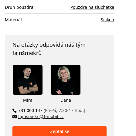
Druh pouzdra
Pouzdra na sluchátka
Materiál
Silikon
Na otázky odpovídá náš tým
fajnšmekrů
Míra
Dana
731 000 147
(Po-Pá, 7:30-17 hod.)
fajnsmekri@f-mobil.cz
Zeptat se