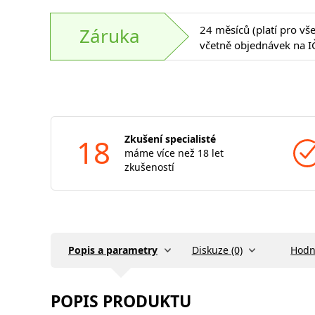
24 měsíců (platí pro vš
Záruka
včetně objednávek na I
18
Zkušení specialisté
máme více než 18 let
zkušeností
Popis a parametry
Diskuze (0)
Hodn
POPIS PRODUKTU