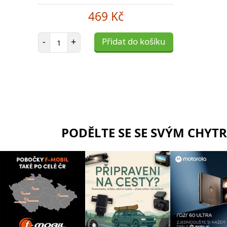
469 Kč
Počet položek
-
+
Přidat do košíku
PODĚLTE SE SE SVÝM CHYT