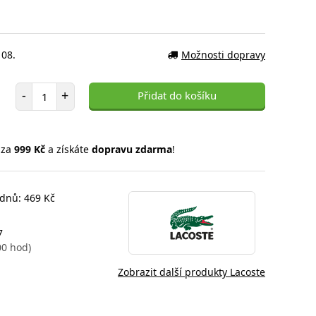
 08.
Možnosti dopravy
Počet položek
-
+
Přidat do košíku
 za
999 Kč
a získáte
dopravu zdarma
!
 dnů: 469 Kč
7
00 hod)
Zobrazit další produkty Lacoste