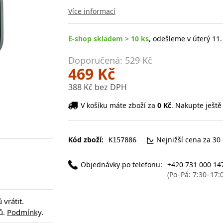
Více informací
E-shop skladem > 10 ks
, odešleme v úterý 11.
Doporučená: 529 Kč
469 Kč
388 Kč bez DPH
V košíku máte zboží za
0 Kč
. Nakupte ještě
Kód zboží:
Nejnižší cena za 30
K157886
Objednávky po telefonu:
+420 731 000 14
(Po–Pá: 7:30–17:
vrátit.
ů.
Podmínky
.