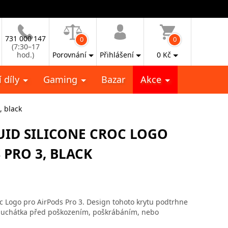
731 000 147
0
0
(7:30–17
hod.)
Porovnání
Přihlášení
0
Kč
 díly
Gaming
Bazar
Akce
, black
UID SILICONE CROC LOGO
PRO 3, BLACK
c Logo pro AirPods Pro 3. Design tohoto krytu podtrhne
 sluchátka před poškozením, poškrábáním, nebo