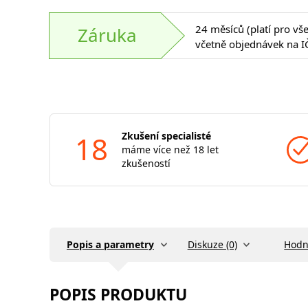
24 měsíců (platí pro vš
Záruka
včetně objednávek na I
18
Zkušení specialisté
máme více než 18 let
zkušeností
Popis a parametry
Diskuze (0)
Hodn
POPIS PRODUKTU