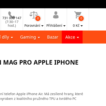
731 000 147
0
0
(7:30–17
hod.)
Porovnání
Přihlášení
0
Kč
 díly
Gaming
Bazar
Akce
N MAG PRO APPLE IPHONE
í telefon Apple iPhone Air. Má zesílené hrany, které
vyroben z kvalitního pružného TPU a tvrdého PC