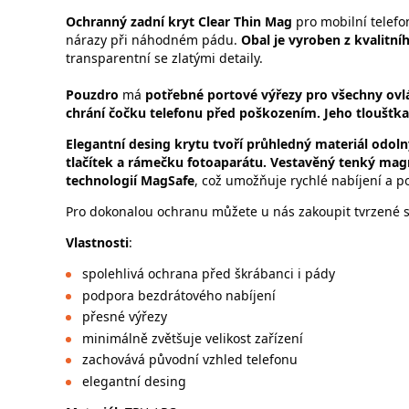
Ochranný zadní kryt
Clear Thin Mag
pro mobilní telef
nárazy při náhodném pádu.
Obal je vyroben z kvalitní
transparentní se zlatými detaily.
Pouzdro
má
potřebné portové výřezy pro všechny ovl
chrání čočku telefonu před poškozením. Jeho tloušťka 
Elegantní desing krytu tvoří průhledný materiál odoln
tlačítek a rámečku fotoaparátu. Vestavěný tenký magn
technologií MagSafe
, což umožňuje rychlé nabíjení a p
Pro dokonalou ochranu můžete u nás zakoupit tvrzené sk
Vlastnosti
:
spolehlivá ochrana před škrábanci i pády
podpora bezdrátového nabíjení
přesné výřezy
minimálně zvětšuje velikost zařízení
zachovává původní vzhled telefonu
elegantní desing