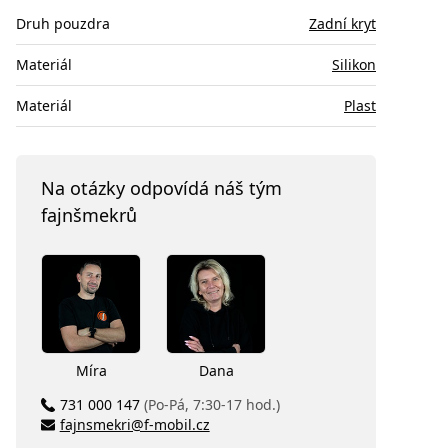
Druh pouzdra
Zadní kryt
Materiál
Silikon
Materiál
Plast
Na otázky odpovídá náš tým
fajnšmekrů
Míra
Dana
731 000 147
(Po-Pá, 7:30-17 hod.)
fajnsmekri@f-mobil.cz