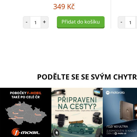
349 Kč
Počet položek
Poč
-
+
Přidat do košíku
-
PODĚLTE SE SE SVÝM CHYT