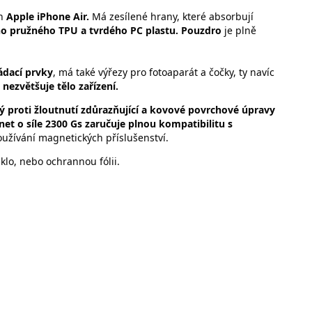
on
Apple iPhone Air.
Má zesílené hrany, které absorbují
ho pružného TPU a tvrdého PC plastu.
Pouzdro
je plně
ádací prvky
, má také výřezy pro fotoaparát a čočky, ty navíc
nezvětšuje tělo zařízení.
ý proti žloutnutí zdůrazňující a kovové povrchové úpravy
et o síle 2300 Gs zaručuje plnou kompatibilitu s
oužívání magnetických příslušenství.
lo, nebo ochrannou fólii.