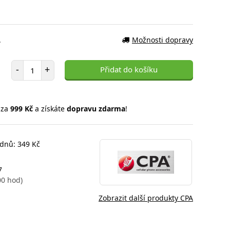
.
Možnosti dopravy
Počet položek
-
+
Přidat do košíku
 za
999 Kč
a získáte
dopravu zdarma
!
 dnů: 349 Kč
7
00 hod)
Zobrazit další produkty CPA