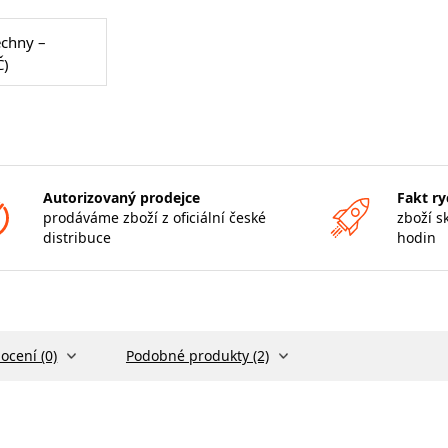
echny –
Č)
Autorizovaný prodejce
Fakt ry
prodáváme zboží z oficiální české
zboží s
distribuce
hodin
ocení (0)
Podobné produkty (2)