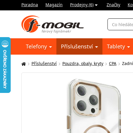
Poradna
Magazín
Prodejny (6)
Značky
Ko
Vyhledávání
Telefony
Příslušenství
Tablety
Příslušenství
Pouzdra, obaly, kryty
CPA
Zadní
Zde
se
nacházíte: