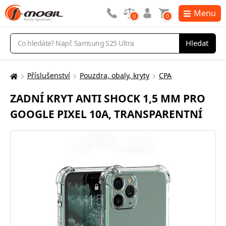
Menu
0
0
Vyhledávání
Hledat
Příslušenství
Pouzdra, obaly, kryty
CPA
Zde
se
ZADNÍ KRYT ANTI SHOCK 1,5 MM PRO
nacházíte:
GOOGLE PIXEL 10A, TRANSPARENTNÍ