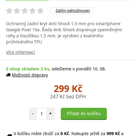
Zatím nehodnocen
Ochranný zadní kryt Anti Shock 1,5 mm pro smartphone
Google Pixel 10a. Řada Anti Shock disponuje zpevněnými
rohy a tloušťkou 1,5 mm. Je vyroben z kvalitního
průhledného TPU
Více informací
E-shop skladem 3 ks
, odešleme v pondělí 10. 08.
Možnosti dopravy
299 Kč
247 Kč bez DPH
Počet položek
-
+
Přidat do košíku
V košíku máte zboží za
0 Kč
. Nakupte ještě za
999 Kč
a