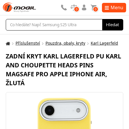
Menu
0
0
Vyhledávání
Hledat
Příslušenství
Pouzdra, obaly, kryty
Karl Lagerfeld
Zde
se
ZADNÍ KRYT KARL LAGERFELD PU KARL
nacházíte:
AND CHOUPETTE HEADS PINS
MAGSAFE PRO APPLE IPHONE AIR,
ŽLUTÁ