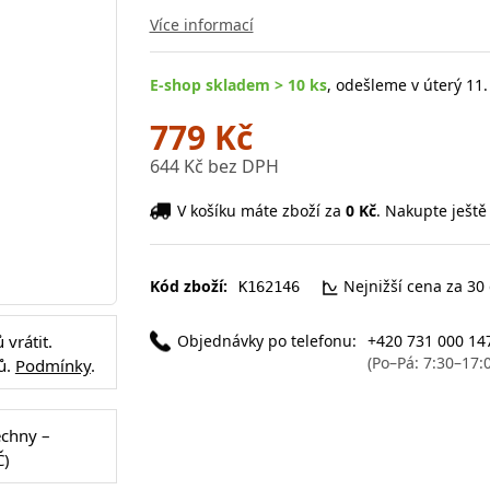
Více informací
E-shop skladem > 10 ks
, odešleme v úterý 11.
779 Kč
644 Kč bez DPH
V košíku máte zboží za
0 Kč
. Nakupte ještě
Kód zboží:
Nejnižší cena za 30
K162146
Objednávky po telefonu:
+420 731 000 14
vrátit.
(Po–Pá: 7:30–17:
ů.
Podmínky
.
echny –
Č)