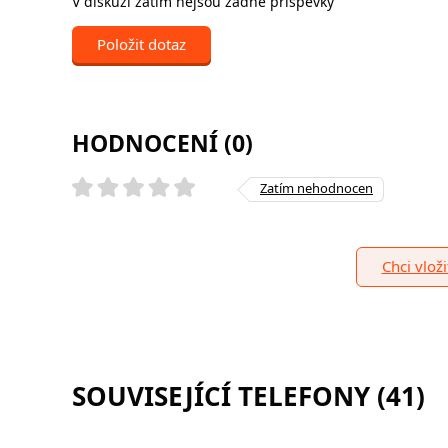
V diskuzi zatím nejsou žádné příspěvky
Položit dotaz
HODNOCENÍ (0)
Zatím nehodnocen
Chci vlož
SOUVISEJÍCÍ TELEFONY (41)