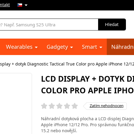
ntakt
Hledat
Wearables
Gadgety
Smart
Náhradní
splay + dotyk Diagnostic Tactical True Color pro Apple iPhone 12/1
LCD DISPLAY + DOTYK D
COLOR PRO APPLE IPHO
Zatím nehodnocen
Náhradní dotyková plocha a LCD displej Diagno
Apple iPhone 12/12 Pro. Pro správnou funkčno
15.2 nebo novější.