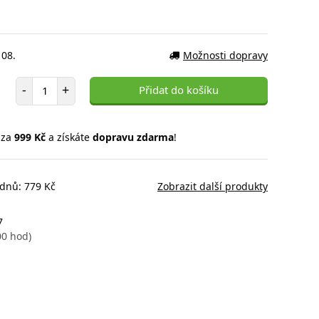
 08.
Možnosti dopravy
Počet položek
-
+
Přidat do košíku
 za
999 Kč
a získáte
dopravu zdarma
!
 dnů: 779 Kč
Zobrazit další produkty
7
00 hod)