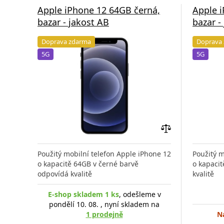
Apple iPhone 12 64GB černá,
Apple i
bazar - jakost AB
bazar -
Doprava zdarma
Doprava
5G
5G
Přidat
do
Použitý mobilní telefon Apple iPhone 12
Použitý m
porovnání
o kapacitě 64GB v černé barvě
o kapacit
odpovídá kvalitě
kvalitě
E-shop skladem 1 ks
, odešleme v
pondělí 10. 08. , nyní skladem na
1 prodejně
N