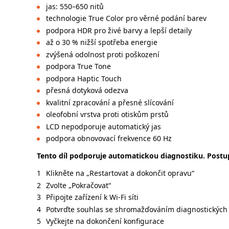
jas: 550–650 nitů
technologie True Color pro věrné podání barev
podpora HDR pro živé barvy a lepší detaily
až o 30 % nižší spotřeba energie
zvýšená odolnost proti poškození
podpora True Tone
podpora Haptic Touch
přesná dotyková odezva
kvalitní zpracování a přesné slícování
oleofobní vrstva proti otiskům prstů
LCD nepodporuje automatický jas
podpora obnovovací frekvence 60 Hz
Tento díl podporuje automatickou diagnostiku. Postup
Klikněte na „Restartovat a dokončit opravu“
Zvolte „Pokračovat“
Připojte zařízení k Wi-Fi síti
Potvrďte souhlas se shromažďováním diagnostických 
Vyčkejte na dokončení konfigurace