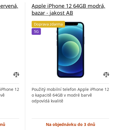
ervená,
Apple iPhone 12 64GB modrá,
App
bazar - jakost AB
baz
Doprava zdarma
Do
5G
5G
Přidat
Přidat
do
do
 iPhone 12
Použitý mobilní telefon Apple iPhone 12
Použ
porovnání
porovnání
rvě
o kapacitě 64GB v modré barvě
o ka
odpovídá kvalitě
odpo
dnů
Na objednávku do 3 dnů