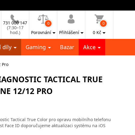
731 000 147
0
0
(7:30–17
hod.)
Porovnání
Přihlášení
0
Kč
 díly
Gaming
Bazar
Akce
2 Pro
IAGNOSTIC TACTICAL TRUE
NE 12/12 PRO
stic Tactical True Color pro opravu mobilního telefonu
st Face ID doporučujeme aktualizaci systému na iOS