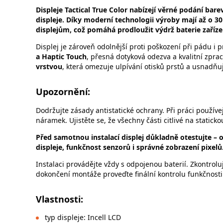
Displeje Tactical True Color nabízejí věrné podání bar
displeje. Díky moderní technologii výroby mají až o 
displejům, což pomáhá prodloužit výdrž baterie zaříze
Displej je zároveň odolnější proti poškození při pádu i 
a Haptic Touch
, přesná dotyková odezva a kvalitní zpraco
vrstvou
, která omezuje ulpívání otisků prstů a usnadňuj
Upozornění:
Dodržujte zásady antistatické ochrany. Při práci používe
náramek. Ujistěte se, že všechny části citlivé na static
Před samotnou instalací displej důkladně otestujte – 
displeje, funkčnost senzorů i správné zobrazení pixelů
Instalaci provádějte vždy s odpojenou baterií. Zkontrol
dokončení montáže proveďte finální kontrolu funkčnosti 
Vlastnosti:
typ displeje: Incell LCD