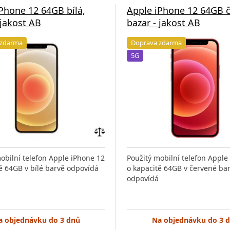
Phone 12 64GB bílá,
Apple iPhone 12 64GB č
 jakost AB
bazar - jakost AB
 zdarma
Doprava zdarma
5G
Přidat
do
obilní telefon Apple iPhone 12
Použitý mobilní telefon Apple
porovnání
ě 64GB v bílé barvě odpovídá
o kapacitě 64GB v červené ba
odpovídá
a objednávku do 3 dnů
Na objednávku do 3 