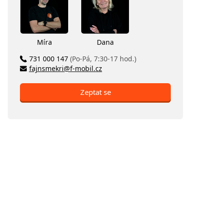
Míra
Dana
731 000 147
(Po-Pá, 7:30-17 hod.)
fajnsmekri@f-mobil.cz
Zeptat se