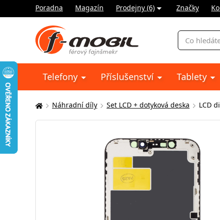
Poradna
Magazín
Prodejny (6)
Značky
Ko
Vyhledávání
Telefony
Příslušenství
Tablety
Náhradní díly
Set LCD + dotyková deska
LCD di
Zde
se
nacházíte: