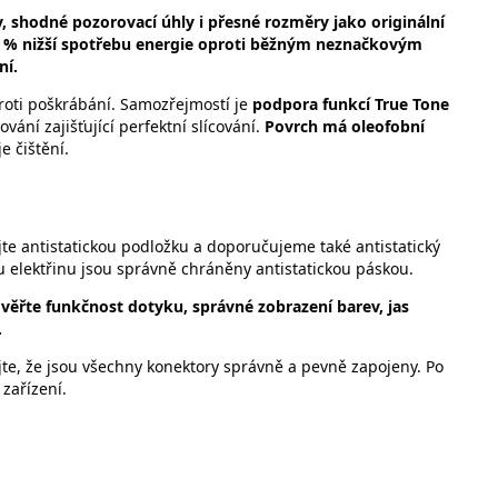
ev, shodné pozorovací úhly i přesné rozměry jako originální
30 % nižší spotřebu energie oproti běžným neznačkovým
ní.
proti poškrábání. Samozřejmostí je
podpora funkcí True Tone
vání zajišťující perfektní slícování.
Povrch má oleofobní
e čištění.
jte antistatickou podložku a doporučujeme také antistatický
kou elektřinu jsou správně chráněny antistatickou páskou.
ověřte funkčnost dotyku, správné zobrazení barev, jas
.
ujte, že jsou všechny konektory správně a pevně zapojeny. Po
zařízení.