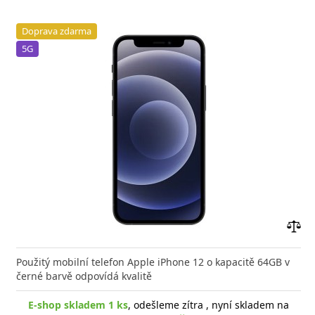
Doprava zdarma
5G
Přid
do
Použitý mobilní telefon Apple iPhone 12 o kapacitě 64GB v
poro
černé barvě odpovídá kvalitě
E-shop skladem 1 ks
, odešleme zítra , nyní skladem na