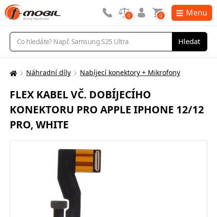
Menu
0
0
Vyhledávání
Hledat
Náhradní díly
Nabíjecí konektory + Mikrofony
Zde
se
FLEX KABEL VČ. DOBÍJECÍHO
nacházíte:
KONEKTORU PRO APPLE IPHONE 12/12
PRO, WHITE