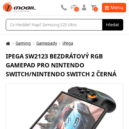
Menu
0
0
Vyhledávání
Hledat
Gaming
Gamepady
iPega
Zde
se
IPEGA SW2123 BEZDRÁTOVÝ RGB
nacházíte:
GAMEPAD PRO NINTENDO
SWITCH/NINTENDO SWITCH 2 ČERNÁ