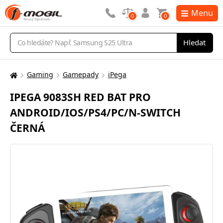
Menu
0
0
Vyhledávání
Hledat
Gaming
Gamepady
iPega
Zde
se
IPEGA 9083SH RED BAT PRO
nacházíte:
ANDROID/IOS/PS4/PC/N-SWITCH
ČERNÁ