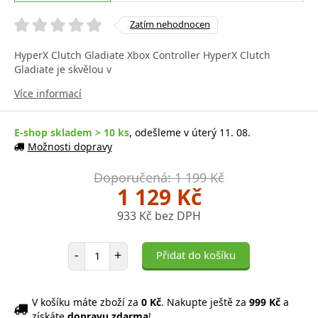
Zatím nehodnocen
HyperX Clutch Gladiate Xbox Controller HyperX Clutch
Gladiate je skvělou v
Více informací
E-shop skladem > 10 ks
, odešleme v úterý 11. 08.
Možnosti dopravy
Doporučená: 1 199 Kč
1 129 Kč
933 Kč bez DPH
Počet položek
-
+
Přidat do košíku
V košíku máte zboží za
0 Kč
. Nakupte ještě za
999 Kč
a
získáte
dopravu zdarma
!