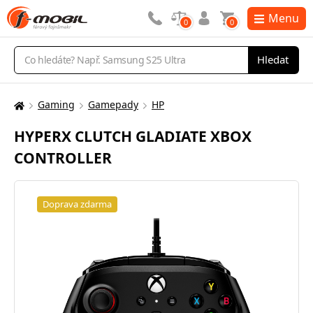
Menu
0
0
Vyhledávání
Hledat
Gaming
Gamepady
HP
Zde
se
HYPERX CLUTCH GLADIATE XBOX
nacházíte:
CONTROLLER
Doprava zdarma