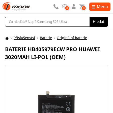
Menu
0
0
Vyhledávání
Hledat
Příslušenství
Baterie
Originální baterie
Zde
se
BATERIE HB405979ECW PRO HUAWEI
nacházíte:
3020MAH LI-POL (OEM)