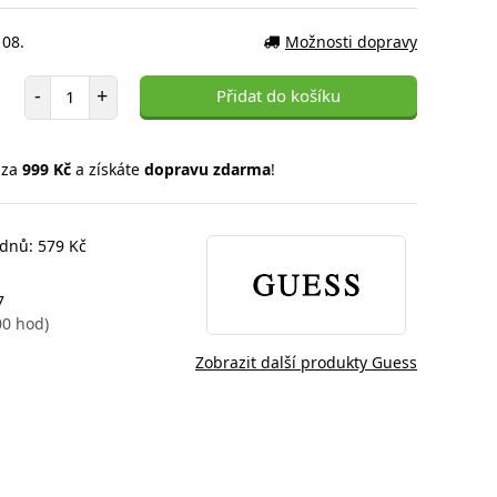
 08.
Možnosti dopravy
Počet položek
-
+
Přidat do košíku
 za
999 Kč
a získáte
dopravu zdarma
!
 dnů: 579 Kč
7
00 hod)
Zobrazit další produkty Guess