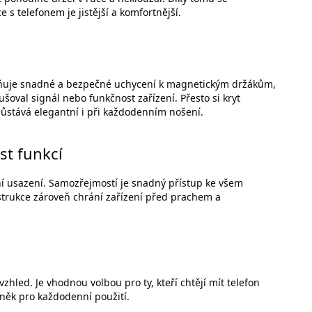
s telefonem je jistější a komfortnější.
žňuje snadné a bezpečné uchycení k magnetickým držákům,
šoval signál nebo funkčnost zařízení. Přesto si kryt
 zůstává elegantní i při každodenním nošení.
st funkcí
tní usazení. Samozřejmostí je snadný přístup ke všem
strukce zároveň chrání zařízení před prachem a
zhled. Je vhodnou volbou pro ty, kteří chtějí mít telefon
lněk pro každodenní použití.