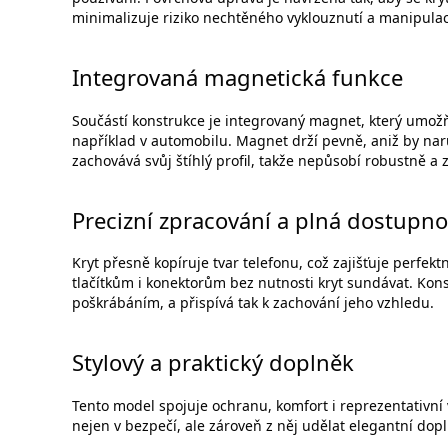
minimalizuje riziko nechtěného vyklouznutí a manipulace 
Integrovaná magnetická funkce
Součástí konstrukce je integrovaný magnet, který umo
například v automobilu. Magnet drží pevně, aniž by naru
zachovává svůj štíhlý profil, takže nepůsobí robustně a
Precizní zpracování a plná dostupno
Kryt přesně kopíruje tvar telefonu, což zajišťuje perfek
tlačítkům i konektorům bez nutnosti kryt sundávat. Kon
poškrábáním, a přispívá tak k zachování jeho vzhledu.
Stylový a praktický doplněk
Tento model spojuje ochranu, komfort i reprezentativní v
nejen v bezpečí, ale zároveň z něj udělat elegantní dop