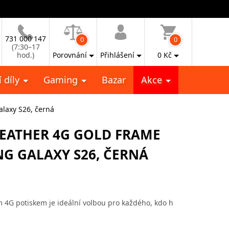
731 000 147
0
0
(7:30–17
hod.)
Porovnání
Přihlášení
0
Kč
 díly
Gaming
Bazar
Akce
laxy S26, černá
LEATHER 4G GOLD FRAME
G GALAXY S26, ČERNÁ
m 4G potiskem je ideální volbou pro každého, kdo h