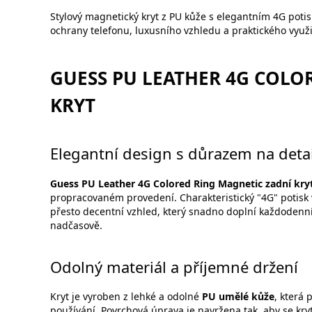
Stylový magnetický kryt z PU kůže s elegantním 4G poti
ochrany telefonu, luxusního vzhledu a praktického využi
GUESS PU LEATHER 4G COLO
KRYT
Elegantní design s důrazem na detai
Guess PU Leather 4G Colored Ring Magnetic zadní kry
propracovaném provedení. Charakteristický "4G" potis
přesto decentní vzhled, který snadno doplní každodenn
nadčasově.
Odolný materiál a příjemné držení
Kryt je vyroben z lehké a odolné
PU umělé kůže
, která
používání. Povrchová úprava je navržena tak, aby se kry