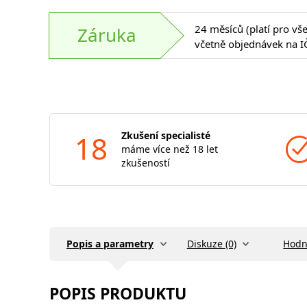
24 měsíců (platí pro vš
Záruka
včetně objednávek na I
18
Zkušení specialisté
máme více než 18 let
zkušeností
Popis a parametry
Diskuze (0)
Hodn
POPIS PRODUKTU