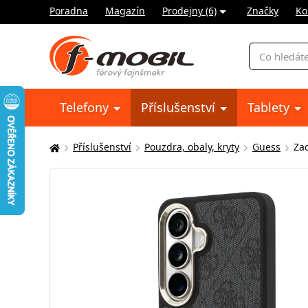
Poradna
Magazín
Prodejny (6)
Značky
Ko
Vyhledávání
Telefony
Příslušenství
Tablety
Příslušenství
Pouzdra, obaly, kryty
Guess
Za
Zde
se
nacházíte: