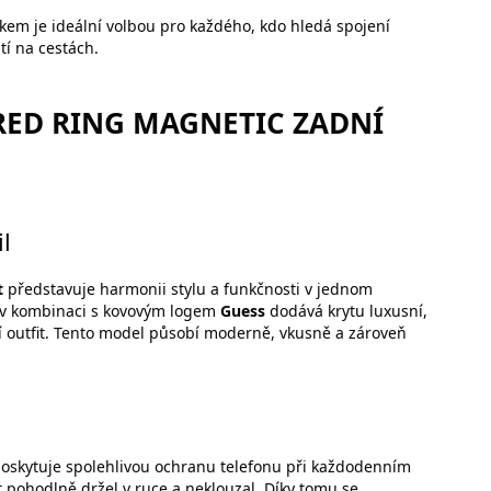
skem je ideální volbou pro každého, kdo hledá spojení
tí na cestách.
RED RING MAGNETIC ZADNÍ
l
t
představuje harmonii stylu a funkčnosti v jednom
k v kombinaci s kovovým logem
Guess
dodává krytu luxusní,
í outfit. Tento model působí moderně, vkusně a zároveň
 poskytuje spolehlivou ochranu telefonu při každodenním
t pohodlně držel v ruce a neklouzal. Díky tomu se