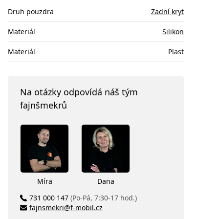
Druh pouzdra
Zadní kryt
Materiál
Silikon
Materiál
Plast
Na otázky odpovídá náš tým
fajnšmekrů
Míra
Dana
731 000 147
(Po-Pá, 7:30-17 hod.)
fajnsmekri@f-mobil.cz