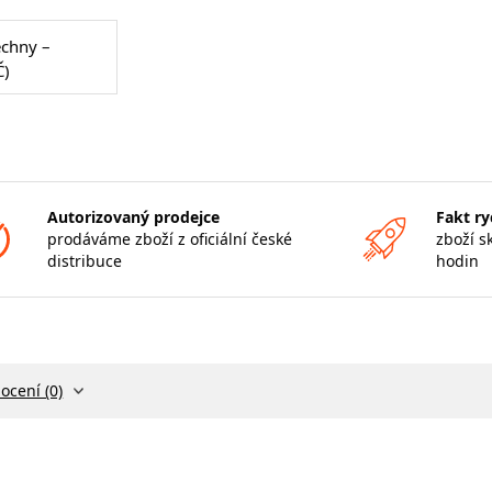
echny –
Č)
Autorizovaný prodejce
Fakt ry
prodáváme zboží z oficiální české
zboží s
distribuce
hodin
ocení (0)