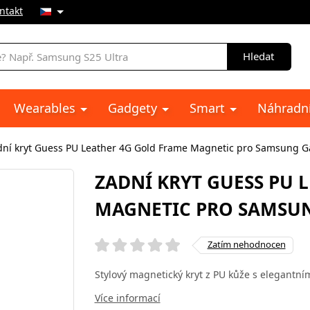
ntakt
Hledat
Wearables
Gadgety
Smart
Náhradní
dní kryt Guess PU Leather 4G Gold Frame Magnetic pro Samsung Ga
ZADNÍ KRYT GUESS PU 
MAGNETIC PRO SAMSUN
Zatím nehodnocen
Stylový magnetický kryt z PU kůže s elegantní
Více informací