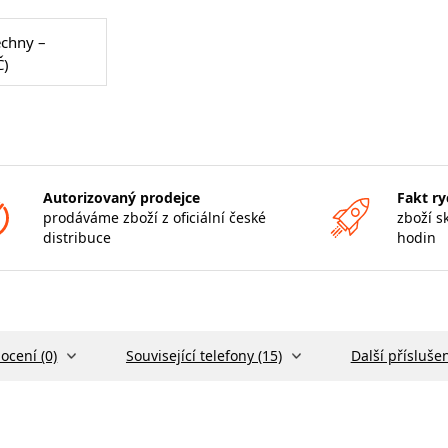
echny –
Č)
Autorizovaný prodejce
Fakt ry
prodáváme zboží z oficiální české
zboží s
distribuce
hodin
ocení (0)
Související telefony (15)
Další příslušen