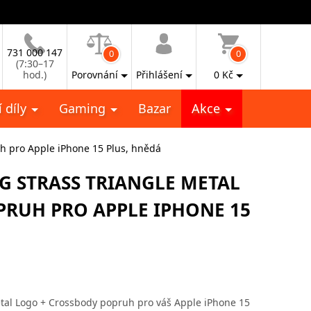
731 000 147
0
0
(7:30–17
hod.)
Porovnání
Přihlášení
0
Kč
 díly
Gaming
Bazar
Akce
uh pro Apple iPhone 15 Plus, hnědá
4G STRASS TRIANGLE METAL
PRUH PRO APPLE IPHONE 15
tal Logo + Crossbody popruh pro váš Apple iPhone 15