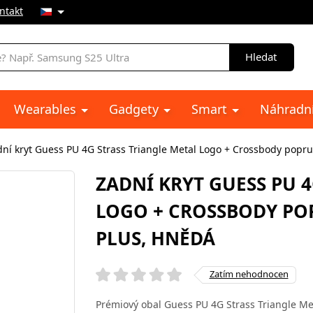
ntakt
Hledat
Wearables
Gadgety
Smart
Náhradní
dní kryt Guess PU 4G Strass Triangle Metal Logo + Crossbody popr
ZADNÍ KRYT GUESS PU 
LOGO + CROSSBODY PO
PLUS, HNĚDÁ
Zatím nehodnocen
Prémiový obal Guess PU 4G Strass Triangle Me