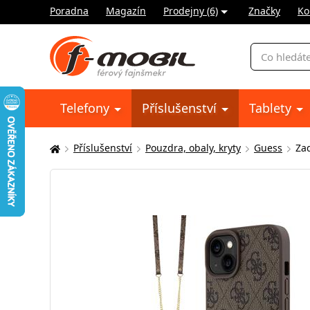
Poradna
Magazín
Prodejny (6)
Značky
Ko
Vyhledávání
Telefony
Příslušenství
Tablety
Příslušenství
Pouzdra, obaly, kryty
Guess
Za
Zde
se
nacházíte: