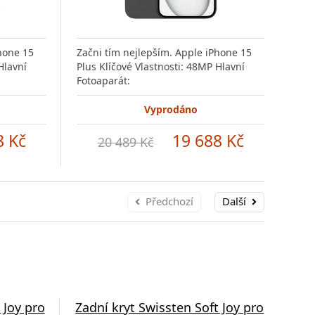
hone 15
Začni tím nejlepším. Apple iPhone 15
Začn
Hlavní
Plus Klíčové Vlastnosti: 48MP Hlavní
Plus
Fotoaparát:
Foto
Vyprodáno
8 Kč
19 688 Kč
20 489 Kč
Předchozí
Další
 Joy pro
Zadní kryt Swissten Soft Joy pro
Zad