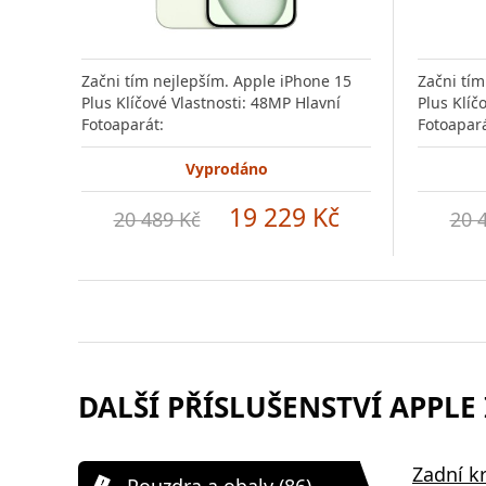
Začni tím nejlepším. Apple iPhone 15
Začni tím
Plus Klíčové Vlastnosti: 48MP Hlavní
Plus Klíč
Fotoaparát:
Fotoapará
Vyprodáno
19 229 Kč
20 489 Kč
20 
DALŠÍ PŘÍSLUŠENSTVÍ APPLE 
Zadní kr
Pouzdra a obaly (86)