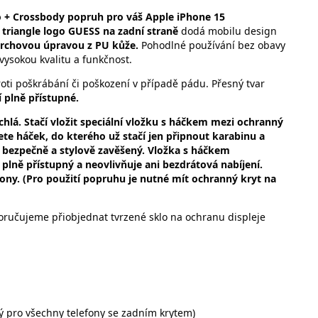
o + Crossbody popruh pro váš Apple iPhone 15
triangle logo GUESS na zadní straně
dodá mobilu design
ovrchovou úpravou z PU kůže.
Pohodlné používání bez obavy
vysokou kvalitu a funkčnost.
oti poškrábání či poškození v případě pádu. Přesný tvar
 plně přístupné.
hlá. Stačí vložit speciální vložku s háčkem mezi ochranný
ete háček, do kterého už stačí jen připnout karabinu a
 bezpečně a stylově zavěšený. Vložka s háčkem
plně přístupný a neovlivňuje ani bezdrátová nabíjení.
fony. (Pro použití popruhu je nutné mít ochranný kryt na
ručujeme přiobjednat tvrzené sklo na ochranu displeje
ý pro všechny telefony se zadním krytem)