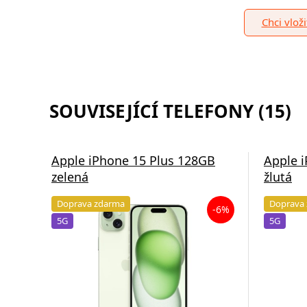
Chci vlož
SOUVISEJÍCÍ TELEFONY (15)
Apple iPhone 15 Plus 128GB
Apple 
zelená
žlutá
Doprava zdarma
Doprava
-6%
5G
5G