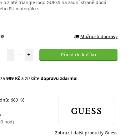
m o zlaté triangle logo GUESS na zadní straně dodá
ného PU materiálu s
08.
Možnosti dopravy
Počet položek
-
+
Přidat do košíku
 za
999 Kč
a získáte
dopravu zdarma
!
 dnů: 689 Kč
7
00 hod)
Zobrazit další produkty Guess