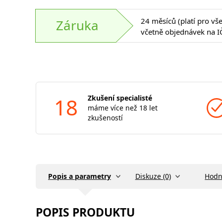
24 měsíců (platí pro vš
Záruka
včetně objednávek na I
18
Zkušení specialisté
máme více než 18 let
zkušeností
Popis a parametry
Diskuze (0)
Hodn
POPIS PRODUKTU