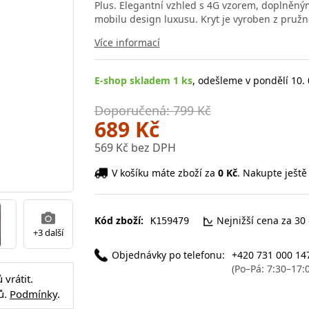
Plus. Elegantní vzhled s 4G vzorem, doplněný
mobilu design luxusu. Kryt je vyroben z pruž
Více informací
E-shop skladem 1 ks
, odešleme v pondělí 10. 
Doporučená: 799 Kč
689 Kč
569 Kč bez DPH
V košíku máte zboží za
0 Kč
. Nakupte ještě
Kód zboží:
Nejnižší cena za 30
K159479
+3 další
Objednávky po telefonu:
+420 731 000 14
(Po–Pá: 7:30–17:
vrátit.
ů.
Podmínky
.