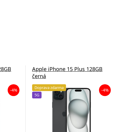
128GB
Apple iPhone 15 Plus 128GB
App
černá
mo
Doprava zdarma
Do
-4%
-4%
5G
5G