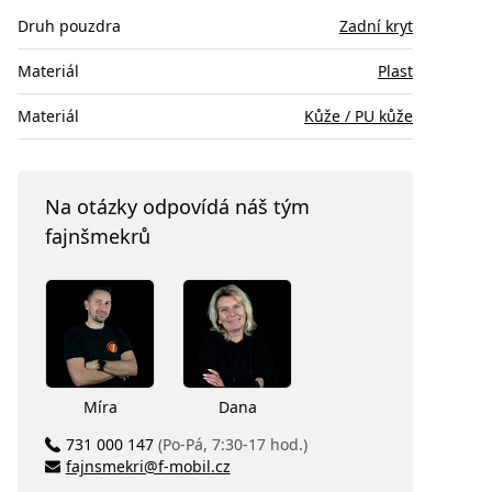
Druh pouzdra
Zadní kryt
Materiál
Plast
Materiál
Kůže / PU kůže
Na otázky odpovídá náš tým
fajnšmekrů
Míra
Dana
731 000 147
(Po-Pá, 7:30-17 hod.)
fajnsmekri@f-mobil.cz