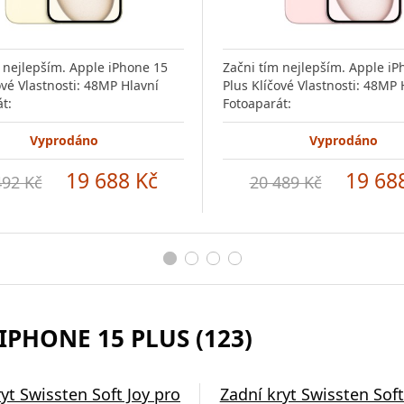
 nejlepším. Apple iPhone 15
Začni tím nejlepším. Apple iP
ové Vlastnosti: 48MP Hlavní
Plus Klíčové Vlastnosti: 48MP 
t:
Fotoaparát:
Vyprodáno
Vyprodáno
19 688 Kč
19 68
492 Kč
20 489 Kč
IPHONE 15 PLUS (123)
yt Swissten Soft Joy pro
Zadní kryt Swissten Soft