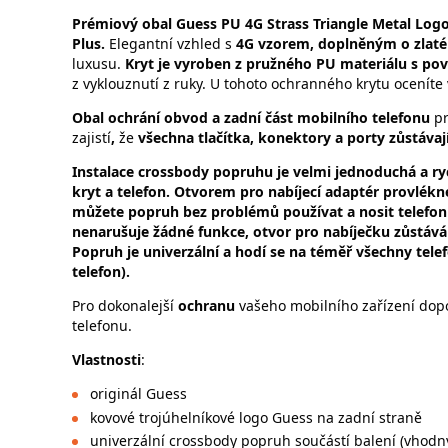
Prémiový obal Guess PU 4G Strass Triangle Metal Log
Plus.
Elegantní vzhled s
4G vzorem, doplněným o zlaté 
luxusu.
Kryt je vyroben z pružného PU materiálu s p
z vyklouznutí z ruky. U tohoto ochranného krytu oceníte 
Obal ochrání obvod a zadní část mobilního telefonu
pr
zajistí
,
že
všechna tlačítka, konektory a porty zůstávají
Instalace crossbody popruhu je velmi jednoduchá a ryc
kryt a telefon. Otvorem pro nabíjecí adaptér provlékn
můžete popruh bez problémů používat a nosit telefon
nenarušuje žádné funkce, otvor pro nabíječku zůstává 
Popruh je univerzální a hodí se na téměř všechny tele
telefon).
Pro dokonalejší
ochranu
vašeho mobilního zařízení dopo
telefonu.
Vlastnosti
:
originál Guess
kovové trojúhelníkové logo Guess na zadní straně
univerzální crossbody popruh součástí balení (vhodn