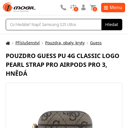
Menu
0
0
Vyhledávání
Hledat
Příslušenství
Pouzdra, obaly, kryty
Guess
Zde
se
POUZDRO GUESS PU 4G CLASSIC LOGO
nacházíte:
PEARL STRAP PRO AIRPODS PRO 3,
HNĚDÁ