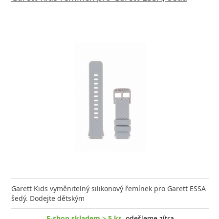
Garett Kids vyměnitelný silikonový řemínek pro Garett ESSA
šedý. Dodejte dětským
E-shop skladem > 5 ks
, odešleme zítra