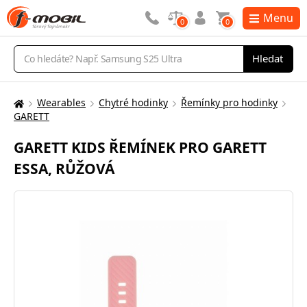
Menu
0
0
Vyhledávání
Hledat
Wearables
Chytré hodinky
Řemínky pro hodinky
Zde
GARETT
se
nacházíte:
GARETT KIDS ŘEMÍNEK PRO GARETT
ESSA, RŮŽOVÁ