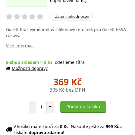
objednávek na IČ)
Zatím nehodnocen
Garett Kids vyměnitelný silikonový řemínek pro Garett ESSA
růžový.
Více informací
E-shop skladem > 5 ks
, odešleme zítra
Možnosti dopravy
369 Kč
305 Kč bez DPH
Počet položek
-
+
Přidat do košíku
V košíku máte zboží za
0 Kč
. Nakupte ještě za
999 Kč
a
získáte
dopravu zdarma
!