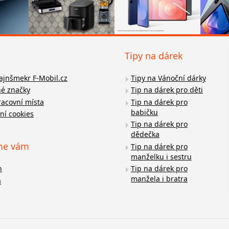
Tipy na dárek
fajnšmekr F-Mobil.cz
Tipy na Vánoční dárky
é značky
Tip na dárek pro děti
racovní místa
Tip na dárek pro
babičku
ní cookies
Tip na dárek pro
dědečka
me vám
Tip na dárek pro
manželku i sestru
n
Tip na dárek pro
manžela i bratra
a