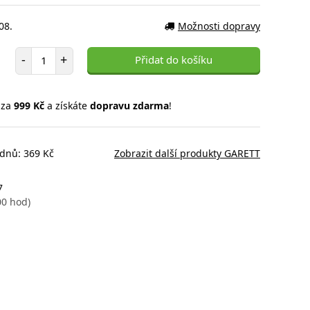
08.
Možnosti dopravy
Počet položek
-
+
Přidat do košíku
 za
999 Kč
a získáte
dopravu zdarma
!
 dnů: 369 Kč
Zobrazit další produkty GARETT
7
00 hod)