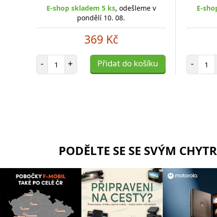
E-shop skladem 5 ks
, odešleme v
E-sho
pondělí 10. 08.
369 Kč
Počet položek
Poč
-
+
Přidat do košíku
-
PODĚLTE SE SE SVÝM CHYT