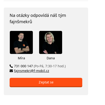
Na otázky odpovídá náš tým
fajnšmekrů
Míra
Dana
731 000 147
(Po-Pá, 7:30-17 hod.)
fajnsmekri@f-mobil.cz
Zeptat se