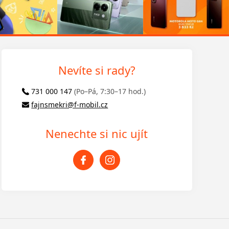
Nevíte si rady?
731 000 147
(Po–Pá, 7:30–17 hod.)
fajnsmekri@f-mobil.cz
Nenechte si nic ujít