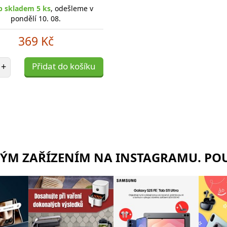
p skladem 5 ks
, odešleme v
pondělí 10. 08.
369 Kč
et položek
+
Přidat do košíku
RÝM ZAŘÍZENÍM NA INSTAGRAMU. POU