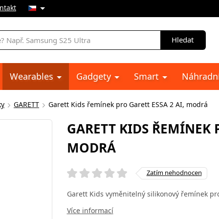
ntakt
Hledat
Wearables
Gadgety
Smart
Náhradní
ky
GARETT
Garett Kids řemínek pro Garett ESSA 2 AI, modrá
GARETT KIDS ŘEMÍNEK P
MODRÁ
Zatím nehodnocen
Garett Kids vyměnitelný silikonový řemínek pr
Více informací