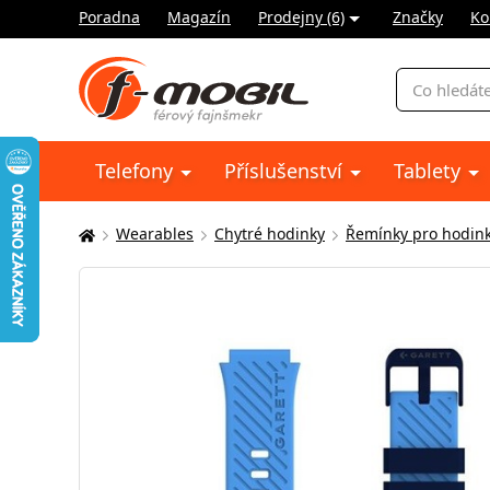
Poradna
Magazín
Prodejny (6)
Značky
Ko
Vyhledávání
Telefony
Příslušenství
Tablety
Wearables
Chytré hodinky
Řemínky pro hodin
Zde
se
nacházíte: