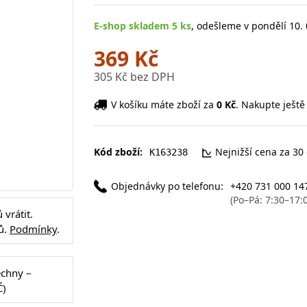
E-shop skladem 5 ks
, odešleme v pondělí 10. 
369 Kč
305 Kč bez DPH
V košíku máte zboží za
0 Kč
. Nakupte ještě
Kód zboží:
Nejnižší cena za 30
K163238
Objednávky po telefonu:
+420 731 000 14
(Po–Pá: 7:30–17:
vrátit.
ů.
Podmínky
.
echny –
Č)