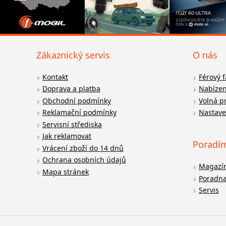
Zákaznický servis
O nás
Kontakt
Férový 
Doprava a platba
Nabízen
Obchodní podmínky
Volná p
Reklamační podmínky
Nastave
Servisní střediska
Jak reklamovat
Poradí
Vrácení zboží do 14 dnů
Ochrana osobních údajů
Magazí
Mapa stránek
Poradn
Servis