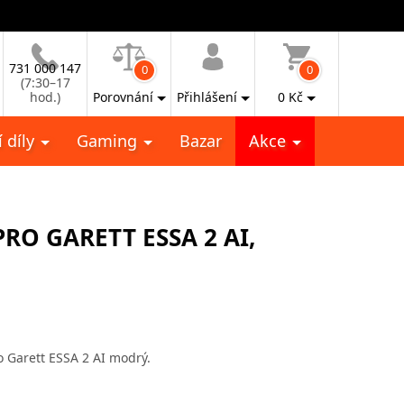
731 000 147
0
0
(7:30–17
hod.)
Porovnání
Přihlášení
0
Kč
 díly
Gaming
Bazar
Akce
RO GARETT ESSA 2 AI,
o Garett ESSA 2 AI modrý.