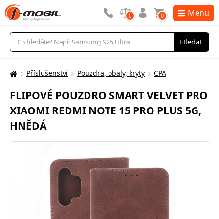
Menu
0
0
Vyhledávání
Hledat
Příslušenství
Pouzdra, obaly, kryty
CPA
Zde
se
FLIPOVÉ POUZDRO SMART VELVET PRO
nacházíte:
XIAOMI REDMI NOTE 15 PRO PLUS 5G,
HNĚDÁ