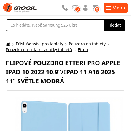
Menu
0
0
Vyhledávání
Hledat
Příslušenství pro tablety
Pouzdra na tablety
Zde
Pouzdra na ostatní značky tabletů
Etteri
se
nacházíte:
FLIPOVÉ POUZDRO ETTERI PRO APPLE
IPAD 10 2022 10.9"/IPAD 11 A16 2025
11" SVĚTLE MODRÁ