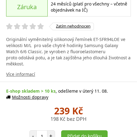
24 měsíců (platí pro všechny – včetně
Záruka
objednávek na IČ)
Zatím nehodnocen
Originální vyměnitelný silikonový řemínek ET-SFR94LOE ve
velikosti M/L pro vaše chytré hodinky Samsung Galaxy
Watch 6/6 Classic. Je vyroben z fluoroelastomeru
proto odolává potu, a je tak zajištěna jeho dlouhá životnost a
měkkost.
Více informací
E-shop skladem > 10 ks
, odešleme v úterý 11. 08.
Možnosti dopravy
239 Kč
198 Kč bez DPH
Počet položek
-
+
Přidat do košíku