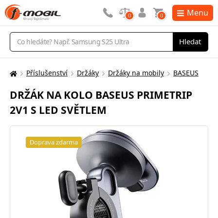
Menu
0
0
Vyhledávání
Hledat
Příslušenství
Držáky
Držáky na mobily
BASEUS
Zde
se
DRŽÁK NA KOLO BASEUS PRIMETRIP
nacházíte:
2V1 S LED SVĚTLEM
Doprava zdarma