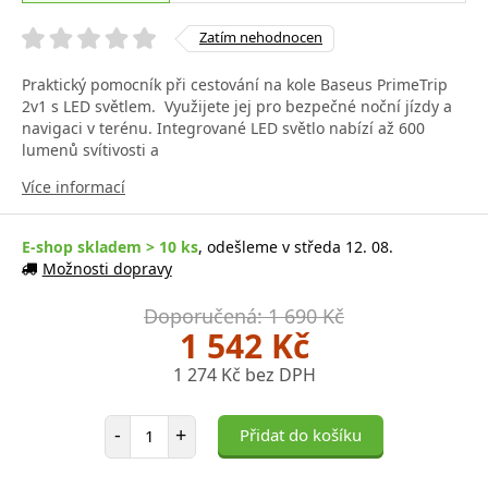
Zatím nehodnocen
Praktický pomocník při cestování na kole Baseus PrimeTrip
2v1 s LED světlem. Využijete jej pro bezpečné noční jízdy a
navigaci v terénu. Integrované LED světlo nabízí až 600
lumenů svítivosti a
Více informací
E-shop skladem > 10 ks
, odešleme v středa 12. 08.
Možnosti dopravy
Doporučená: 1 690 Kč
1 542 Kč
1 274 Kč bez DPH
Počet položek
-
+
Přidat do košíku