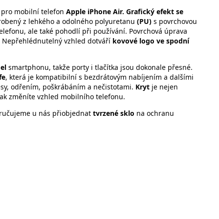
pro mobilní telefon
Apple iPhone Air.
Grafický efekt se
yrobený z lehkého a odolného polyuretanu
(PU)
s povrchovou
elefonu, ale také pohodlí při používání. Povrchová úprava
y. Nepřehlédnutelný vzhled dotváří
kovové logo ve spodní
el
smartphonu, takže porty i tlačítka jsou dokonale přesné.
fe
, která je kompatibilní s bezdrátovým nabíjením a dalšími
sy, odřením, poškrábáním a nečistotami.
Kryt
je nejen
tak změníte vzhled mobilního telefonu.
ručujeme u nás přiobjednat
tvrzené sklo
na ochranu