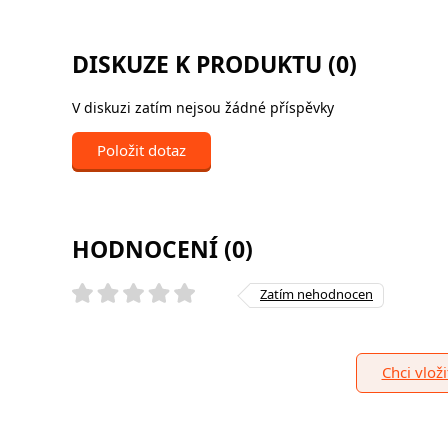
DISKUZE K PRODUKTU (0)
V diskuzi zatím nejsou žádné příspěvky
Položit dotaz
HODNOCENÍ (0)
Zatím nehodnocen
Chci vlož