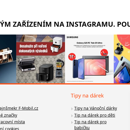
RÝM ZAŘÍZENÍM NA INSTAGRAMU. POU
Tipy na dárek
fajnšmekr F-Mobil.cz
Tipy na Vánoční dárky
é značky
Tip na dárek pro děti
racovní místa
Tip na dárek pro
babičku
ní cookies