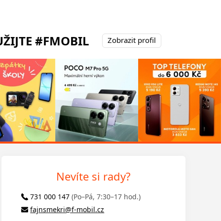
ŽIJTE #FMOBIL
Zobrazit profil
Nevíte si rady?
731 000 147
(Po–Pá, 7:30–17 hod.)
fajnsmekri@f-mobil.cz