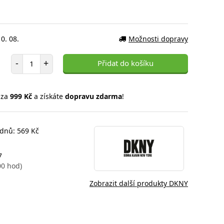
0. 08.
Možnosti dopravy
Počet položek
-
+
Přidat do košíku
 za
999 Kč
a získáte
dopravu zdarma
!
 dnů: 569 Kč
7
00 hod)
Zobrazit další produkty DKNY