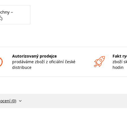
echny –
Č)
Autorizovaný prodejce
Fakt ry
prodáváme zboží z oficiální české
zboží s
distribuce
hodin
ocení (0)