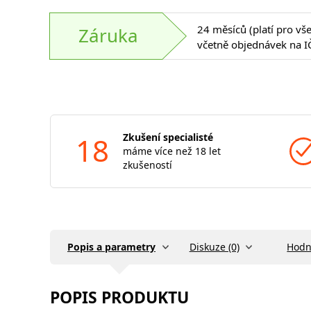
24 měsíců (platí pro vš
Záruka
včetně objednávek na I
18
Zkušení specialisté
máme více než 18 let
zkušeností
Popis a parametry
Diskuze (0)
Hodn
POPIS PRODUKTU