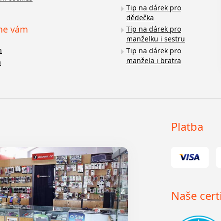
Tip na dárek pro
dědečka
me vám
Tip na dárek pro
manželku i sestru
n
Tip na dárek pro
manžela i bratra
a
Platba
Naše certi