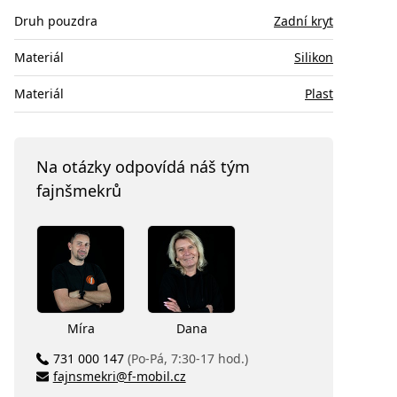
Druh pouzdra
Zadní kryt
Materiál
Silikon
Materiál
Plast
Na otázky odpovídá náš tým
fajnšmekrů
Míra
Dana
731 000 147
(Po-Pá, 7:30-17 hod.)
fajnsmekri@f-mobil.cz