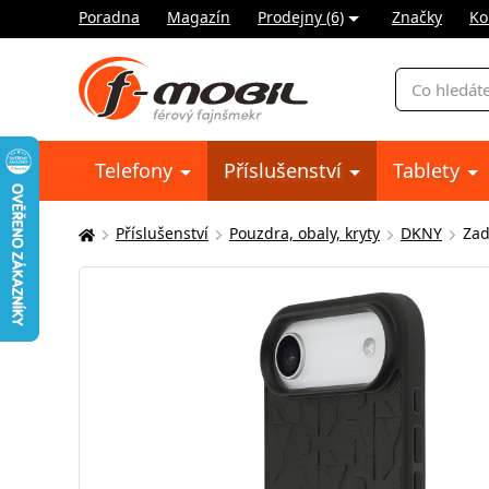
Poradna
Magazín
Prodejny (6)
Značky
Ko
Vyhledávání
Telefony
Příslušenství
Tablety
Příslušenství
Pouzdra, obaly, kryty
DKNY
Zad
Zde
se
nacházíte: