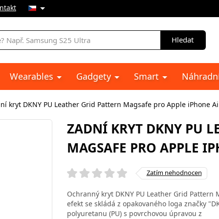
ntakt
Hledat
Wearables
Gadgety
Smart
Náhradní
ní kryt DKNY PU Leather Grid Pattern Magsafe pro Apple iPhone Air
ZADNÍ KRYT DKNY PU L
MAGSAFE PRO APPLE IP
Zatím nehodnocen
Ochranný kryt DKNY PU Leather Grid Pattern Ma
efekt se skládá z opakovaného loga značky "D
polyuretanu (PU) s povrchovou úpravou z