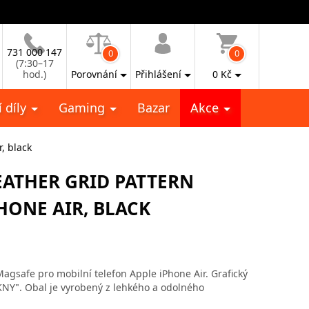
731 000 147
0
0
(7:30–17
hod.)
Porovnání
Přihlášení
0
Kč
 díly
Gaming
Bazar
Akce
, black
EATHER GRID PATTERN
HONE AIR, BLACK
gsafe pro mobilní telefon Apple iPhone Air. Grafický
KNY". Obal je vyrobený z lehkého a odolného