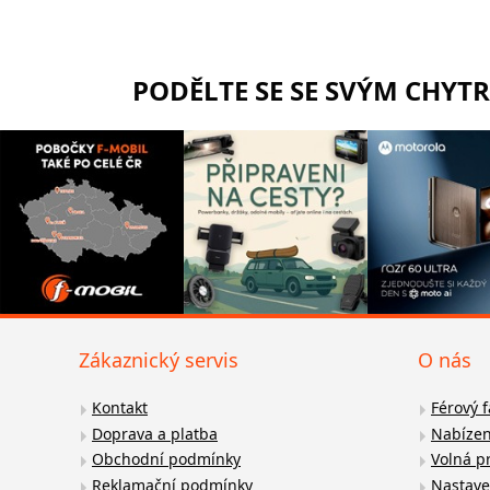
PODĚLTE SE SE SVÝM CHYT
Zákaznický servis
O nás
Kontakt
Férový 
Doprava a platba
Nabízen
Obchodní podmínky
Volná p
Reklamační podmínky
Nastave