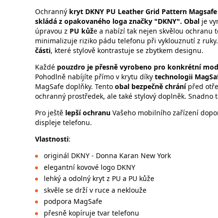
Ochranný
kryt DKNY PU Leather Grid Pattern Magsafe
skládá z opakovaného loga značky "DKNY". Obal
je v
úpravou z
PU kůž
e a nabízí tak nejen skvělou ochranu t
minimalizuje riziko pádu telefonu při vyklouznutí z ruk
části
, které stylově kontrastuje se zbytkem designu.
Každé
pouzdro
je přesně vyrobeno pro konkrétní mod
Pohodlně nabíjíte přímo v krytu díky
technologii MagSa
MagSafe doplňky. Tento
obal bezpečně chrání
před otře
ochranný prostředek, ale také stylový doplněk. Snadno 
Pro ještě
lepší ochranu
Vašeho mobilního zařízení dopo
displeje telefonu.
Vlastnosti
:
originál DKNY - Donna Karan New York
elegantní kovové logo DKNY
lehký a odolný kryt z PU a PU kůže
skvěle se drží v ruce a neklouže
podpora MagSafe
přesně kopíruje tvar telefonu