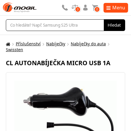
Menu
0
0
Vyhledávání
Hledat
Příslušenství
Nabíječky
Nabíječky do auta
Zde
Swissten
se
nacházíte:
CL AUTONABÍJEČKA MICRO USB 1A