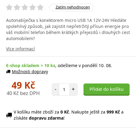
Zatím nehodnocen
Autonabíječka s konektorem micro USB 1A 12V-24V Hledáte
spolehlivý způsob, jak zajistit nepřetržitý přísun energie pro
váš mobilní telefon během krátkých přejezdů i dlouhých cest
automobilem?
Více informací
E-shop skladem > 10 ks
, odešleme v pondělí 10. 08.
Možnosti dopravy
49 Kč
Počet položek
-
+
Přidat do košíku
40 Kč bez DPH
V košíku máte zboží za
0 Kč
. Nakupte ještě za
999 Kč
a
získáte
dopravu zdarma
!