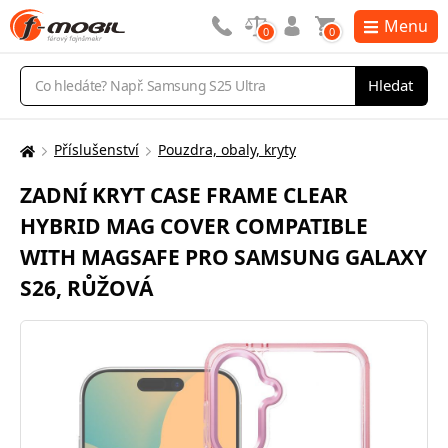
Menu
0
0
Vyhledávání
Hledat
Příslušenství
Pouzdra, obaly, kryty
Zde
se
ZADNÍ KRYT CASE FRAME CLEAR
nacházíte:
HYBRID MAG COVER COMPATIBLE
WITH MAGSAFE PRO SAMSUNG GALAXY
S26, RŮŽOVÁ