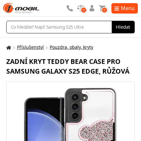
Menu
0
0
Vyhledávání
Hledat
Příslušenství
Pouzdra, obaly, kryty
Zde
se
ZADNÍ KRYT TEDDY BEAR CASE PRO
nacházíte:
SAMSUNG GALAXY S25 EDGE, RŮŽOVÁ