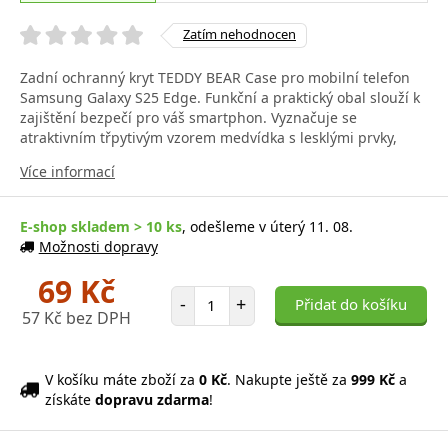
Zatím nehodnocen
Zadní ochranný kryt TEDDY BEAR Case pro mobilní telefon
Samsung Galaxy S25 Edge. Funkční a praktický obal slouží k
zajištění bezpečí pro váš smartphon. Vyznačuje se
atraktivním třpytivým vzorem medvídka s lesklými prvky,
Více informací
E-shop skladem > 10 ks
, odešleme v úterý 11. 08.
Možnosti dopravy
69 Kč
Počet položek
-
+
Přidat do košíku
57 Kč bez DPH
V košíku máte zboží za
0 Kč
. Nakupte ještě za
999 Kč
a
získáte
dopravu zdarma
!