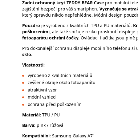
Zadní ochranný kryt
TEDDY BEAR Case
pro mobilní tel
zajištění bezpečí pro váš smartphon.
Vyznačuje se atra
který opravdu nikdo nepřehlédne
.
Módní design pouzdr
Pouzdro
je vyrobeno z kvalitních TPU a PU materiálů.
Kr
poškozeními,
ale také snižuje riziku prasknutí displej
fotoaparátu ochrání čočky.
Ovládací tlačítka jsou plně 
Pro dokonalejší ochranu displeje mobilního telefonu si
sklo
.
Vlastnosti
:
vyrobeno z kvalitních materiálů
zvýšené okraje okolo fotoaparátu
atraktivní vzor
módní vzhled
ochrana před poškozením
Materiál:
TPU / PU
Barva:
pink / růžová
Kompatibilní:
Samsung Galaxy A71