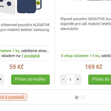
Flipové pouzdro SENSITIVE bu
doplněk pro váš mobilní telefo
silikonové pouzdro ALIGATOR
otevíráním
m pro mobilní telefon Samsung
kladem 1 ks
, odešleme dnes ,
í skladem na
1 prodejně
E-shop skladem > 5 ks
, odeš
59 Kč
169 Kč
t položek
Počet položek
+
Přidat do košíku
-
+
Přidat do
ech 6 produktů