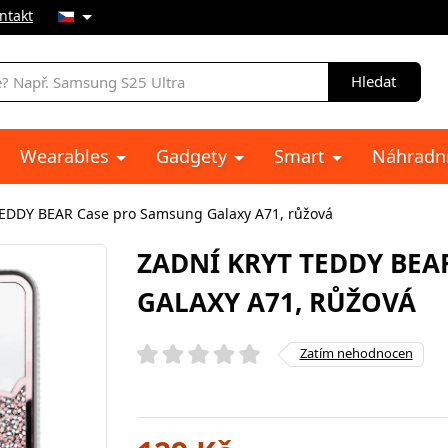
ntakt
Hledat
Wearables
Gadgety
Smart
Náhradní
TEDDY BEAR Case pro Samsung Galaxy A71, růžová
ZADNÍ KRYT TEDDY BEA
GALAXY A71, RŮŽOVÁ
Zatím nehodnocen