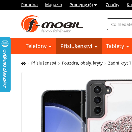
Poradna
Magazín
Prodejny (6)
Značky
Ko
Vyhledávání
Telefony
Příslušenství
Tablety
Příslušenství
Pouzdra, obaly, kryty
Zadní kryt 
Zde
se
nacházíte: