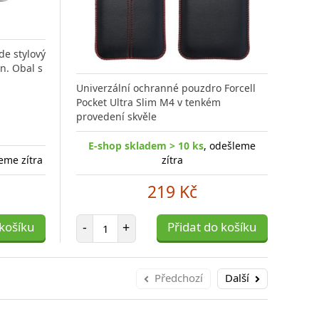
Ilu
de stylový
n. Obal s
Flip
styl
Univerzální ochranné pouzdro Forcell
Sam
Pocket Ultra Slim M4 v tenkém
provedení skvěle
E-shop skladem > 10 ks
, odešleme
E
leme zítra
zítra
219 Kč
Počet položek
 košíku
-
+
Přidat do košíku
-
Předchozí
Další