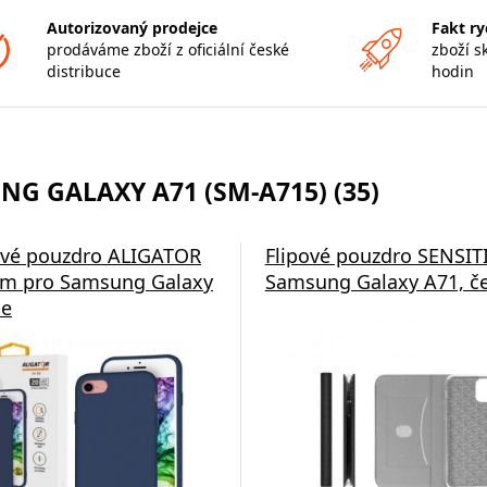
Autorizovaný prodejce
Fakt ry
prodáváme zboží z oficiální české
zboží s
distribuce
hodin
G GALAXY A71 (SM-A715) (35)
ové pouzdro ALIGATOR
Flipové pouzdro SENSIT
lim pro Samsung Galaxy
Samsung Galaxy A71, č
ue