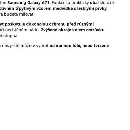
efon
Samsung Galaxy A71
. Funkční a praktický
obal
slouží k
ktivním třpytivým vzorem medvídka s lesklými prvky,
a budete milovat.
yt poskytuje dokonalou ochranu před různými
e při nechtěném pádu.
Zvýšené okraje kolem ostrůvku
přístupná.
 u nás ještě můžete vybrat
ochrannou fólii, nebo
tvrzené