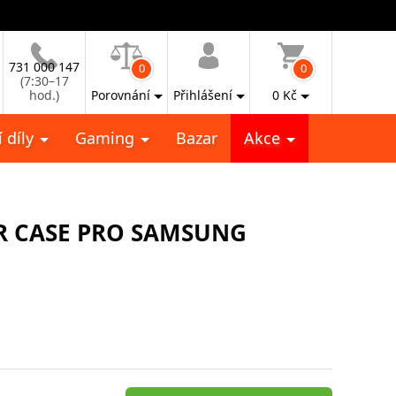
731 000 147
0
0
(7:30–17
hod.)
Porovnání
Přihlášení
0
Kč
 díly
Gaming
Bazar
Akce
R CASE PRO SAMSUNG