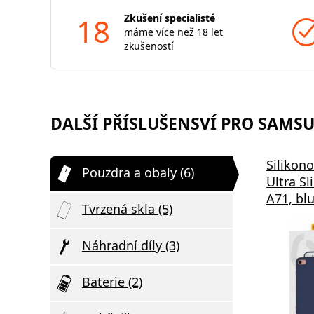
18
Zkušení specialisté
máme více než 18 let
zkušeností
DALŠÍ PŘÍSLUŠENSVÍ PRO SAMSUN
Silikon
Pouzdra a obaly (6)
Ultra S
A71, bl
Tvrzená skla (5)
Náhradní díly (3)
Baterie (2)