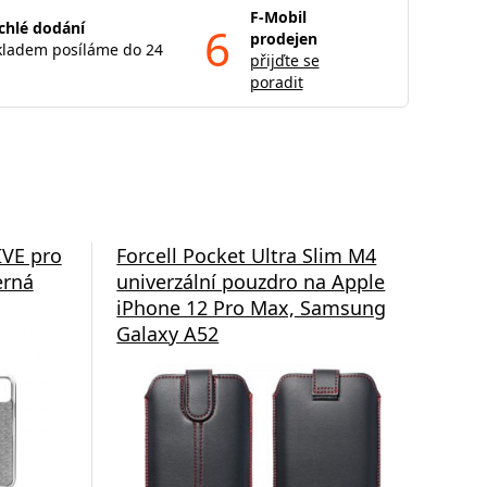
F-Mobil
chlé dodání
6
prodejen
kladem posíláme do 24
přijďte se
poradit
IVE pro
Forcell Pocket Ultra Slim M4
For
erná
univerzální pouzdro na Apple
po
iPhone 12 Pro Max, Samsung
čer
Galaxy A52