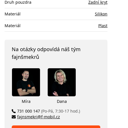
Druh pouzdra
Zadní kryt
Materiál
Silikon
Materiál
Plast
Na otázky odpovídá náš tým
fajnšmekrů
Míra
Dana
731 000 147
(Po-Pá, 7:30-17 hod.)
fajnsmekri@f-mobil.cz