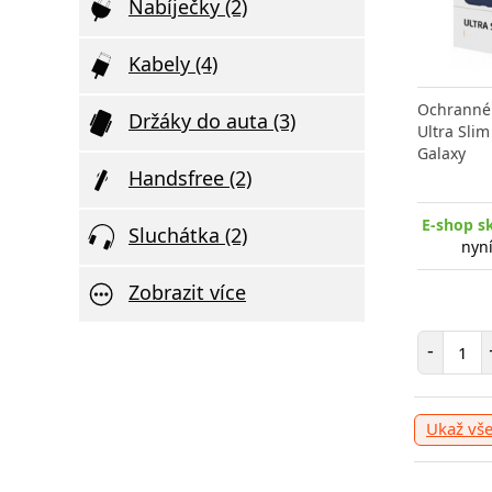
Nabíječky (2)
Kabely (4)
Ochranné 
Držáky do auta (3)
Ultra Sli
Galaxy
Handsfree (2)
E-shop s
Sluchátka (2)
nyn
Zobrazit více
Poče
-
Ukaž vš