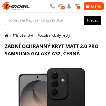
Menu
0
0
Vyhledávání
Hledat
Příslušenství
Pouzdra, obaly, kryty
Zde
se
ZADNÍ OCHRANNÝ KRYT MATT 2.0 PRO
nacházíte:
SAMSUNG GALAXY A32, ČERNÁ