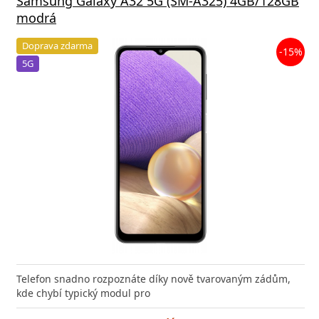
Samsung Galaxy A32 5G (SM-A325) 4GB/128GB
modrá
Doprava zdarma
-15%
5G
Telefon snadno rozpoznáte díky nově tvarovaným zádům,
kde chybí typický modul pro