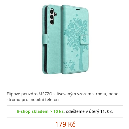
yžadujete to nejlepší pro Váš telefon Samsung
Flipové pouzdro MEZZO s lisovaným vzorem stromu, nebo
Prémiov
A32 5G (SM-A326), dopřejte
stromu pro mobilní telefon
displej
E-shop skladem > 10 ks
, odešleme v úterý 11. 08.
p skladem > 10 ks
, odešleme v pondělí 10. 08. , nyní
skladem na
1 prodejně
E
179 Kč