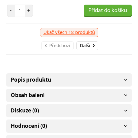
69 Kč
Počet položek
-
+
Přidat do košíku
očet položek
P
+
Přidat do košíku
-
Ukaž všech 18 produktů
Předchozí
Další
Popis produktu
Obsah balení
Diskuze (0)
Hodnocení (0)