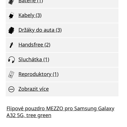
Baterie (1)
Kabely (3)
Držáky do auta (3)
Handsfree (2)
Sluchátka (1)
Reproduktory (1)
Zobrazit více
né sklo 5D pro Samsung Galaxy A32 5G
Flipové pouzdro MEZZO pro Samsung Galaxy
Ochra
326), plné lepení, černá
A32 5G, tree green
Samsu