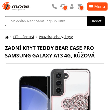
Menu
0
0
Vyhledávání
Hledat
Příslušenství
Pouzdra, obaly, kryty
Zde
se
ZADNÍ KRYT TEDDY BEAR CASE PRO
nacházíte:
SAMSUNG GALAXY A13 4G, RŮŽOVÁ