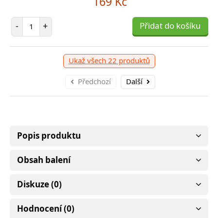
169 Kč
Počet položek
-
+
Přidat do košíku
Ukaž všech 22 produktů
Předchozí
Další
Popis produktu
Obsah balení
Diskuze (0)
Hodnocení (0)