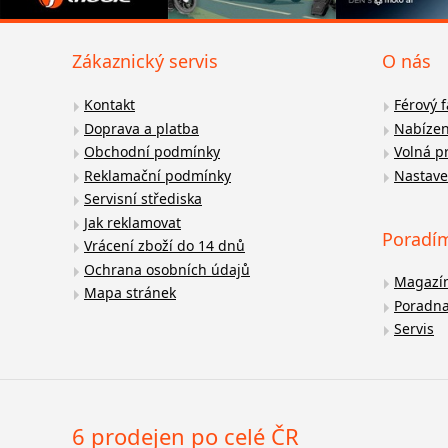
Zákaznický servis
O nás
Kontakt
Férový 
Doprava a platba
Nabízen
Obchodní podmínky
Volná p
Reklamační podmínky
Nastave
Servisní střediska
Jak reklamovat
Poradí
Vrácení zboží do 14 dnů
Ochrana osobních údajů
Magazí
Mapa stránek
Poradn
Servis
6 prodejen po celé ČR