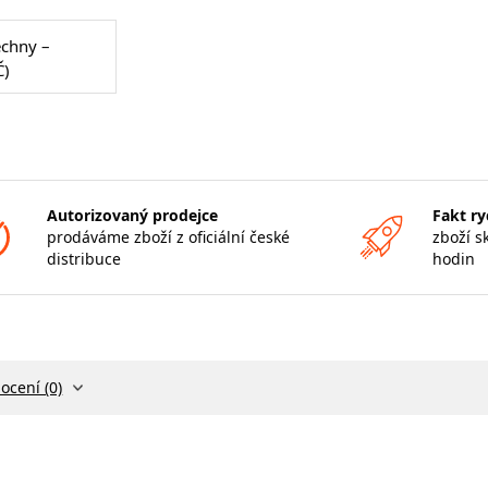
echny –
Č)
Autorizovaný prodejce
Fakt ry
prodáváme zboží z oficiální české
zboží s
distribuce
hodin
ocení (0)