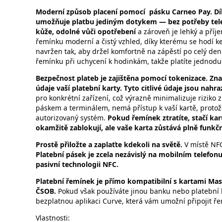
Moderní způsob placení pomocí pásku Carneo Pay. Dí
umožňuje platbu jediným dotykem — bez potřeby telefo
kůže, odolné vůči opotřebení
a zároveň je lehký a pří
řemínku moderní a čistý vzhled, díky kterému se hodí k
navržen tak, aby držel komfortně na zápěstí po celý den
řemínku při uchycení k hodinkám, takže platíte jednoduš
Bezpečnost plateb je zajištěna pomocí tokenizace. Zna
údaje vaší platební karty. Tyto citlivé údaje jsou na
pro konkrétní zařízení, což výrazně minimalizuje riziko 
páskem a terminálem, nemá přístup k vaší kartě, protož
autorizovaný systém.
Pokud řemínek ztratíte, stačí kar
okamžitě zablokují, ale vaše karta zůstává plně funkčn
Prostě přiložte a zaplaťte kdekoli na světě.
V místě NFC
Platební pásek je zcela nezávislý na mobilním telefon
pasivní technologii NFC.
Platební řemínek je přímo kompatibilní s kartami M
ČSOB.
Pokud však používáte jinou banku nebo platební 
bezplatnou aplikaci Curve, která vám umožní připojit ř
Vlastnosti: