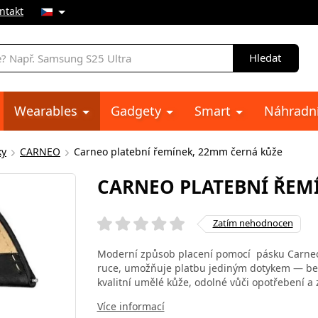
ntakt
Hledat
Wearables
Gadgety
Smart
Náhradní
ky
CARNEO
Carneo platební řemínek, 22mm černá kůže
CARNEO PLATEBNÍ ŘEM
Zatím nehodnocen
Moderní způsob placení pomocí pásku Carneo 
ruce, umožňuje platbu jediným dotykem — bez 
kvalitní umělé kůže, odolné vůči opotřebení a
Více informací