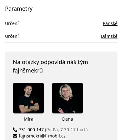
Parametry
Určení
Pánské
Určení
Dámské
Na otázky odpovídá náš tým
fajnšmekrů
Míra
Dana
731 000 147
(Po-Pá, 7:30-17 hod.)
fajnsmekri@f-mobil.cz