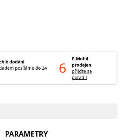
F-Mobil
chlé dodání
6
prodejen
kladem posíláme do 24
přijďte se
poradit
PARAMETRY