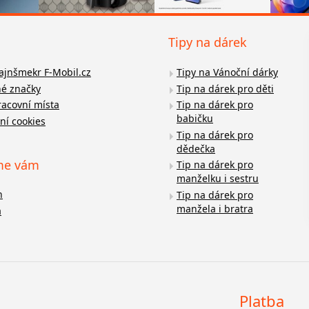
Tipy na dárek
fajnšmekr F-Mobil.cz
Tipy na Vánoční dárky
é značky
Tip na dárek pro děti
racovní místa
Tip na dárek pro
babičku
ní cookies
Tip na dárek pro
dědečka
me vám
Tip na dárek pro
manželku i sestru
n
Tip na dárek pro
manžela i bratra
a
Platba