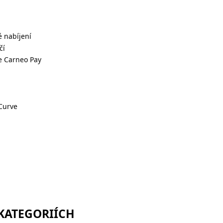
é nabíjení
čí
e Carneo Pay
 Curve
 KATEGORIÍCH