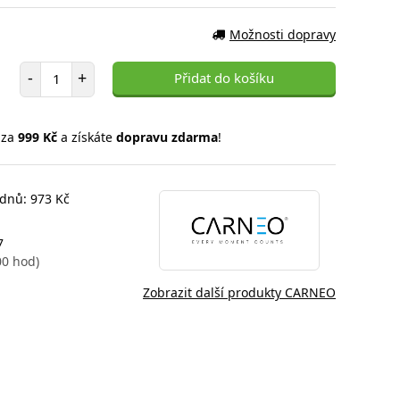
Možnosti dopravy
Počet položek
-
+
Přidat do košíku
 za
999 Kč
a získáte
dopravu zdarma
!
 dnů: 973 Kč
7
00 hod)
Zobrazit další produkty CARNEO