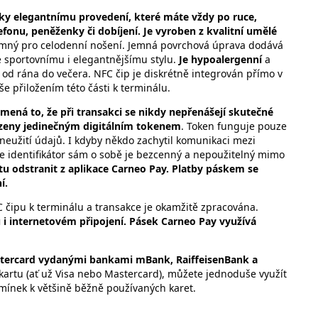
ky elegantnímu provedení, které máte vždy po ruce,
nu, peněženky či dobíjení. Je vyroben z kvalitní umělé
jemný pro celodenní nošení. Jemná povrchová úprava dodává
e sportovnímu i elegantnějšímu stylu.
Je hypoalergenní
a
 od rána do večera. NFC čip je diskrétně integrován přímo v
e přiložením této části k terminálu.
mená to, že při transakci se nikdy nepřenášejí skutečné
hrazeny jedinečným digitálním tokenem
. Token funguje pouze
zneužití údajů. I kdyby někdo zachytil komunikaci mezi
e identifikátor sám o sobě je bezcenný a nepoužitelný mimo
tu odstranit z aplikace Carneo Pay. Platby páskem se
í.
 čipu k terminálu a transakce je okamžitě zpracována.
u i internetovém připojení. Pásek Carneo Pay využívá
astercard vydanými bankami mBank, RaiffeisenBank a
kartu (ať už Visa nebo Mastercard), můžete jednoduše využít
emínek k většině běžně používaných karet.