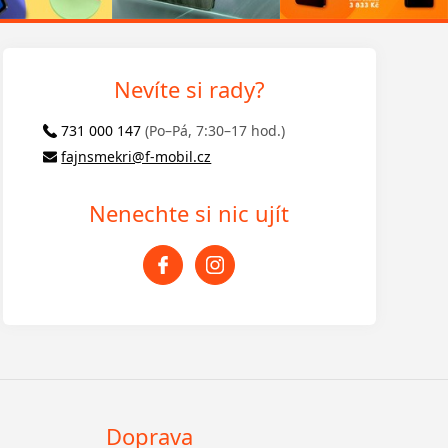
Nevíte si rady?
731 000 147
(Po–Pá, 7:30–17 hod.)
fajnsmekri@f-mobil.cz
Nenechte si nic ujít
Doprava