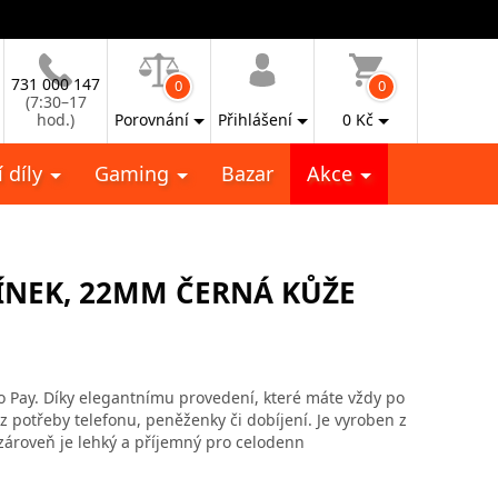
731 000 147
0
0
(7:30–17
hod.)
Porovnání
Přihlášení
0
Kč
 díly
Gaming
Bazar
Akce
ÍNEK, 22MM ČERNÁ KŮŽE
Pay. Díky elegantnímu provedení, které máte vždy po
potřeby telefonu, peněženky či dobíjení. Je vyroben z
 zároveň je lehký a příjemný pro celodenn