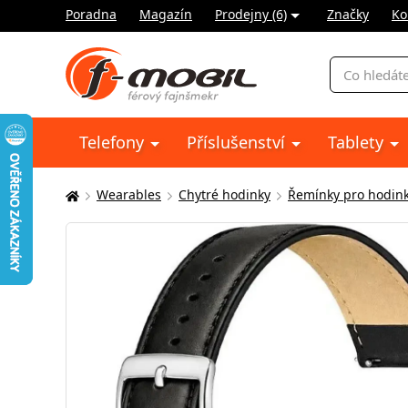
Poradna
Magazín
Prodejny (6)
Značky
Ko
Vyhledávání
Telefony
Příslušenství
Tablety
Wearables
Chytré hodinky
Řemínky pro hodin
Zde
se
nacházíte: