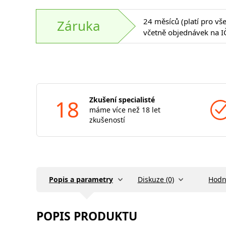
24 měsíců (platí pro vš
Záruka
včetně objednávek na I
18
Zkušení specialisté
máme více než 18 let
zkušeností
Popis a parametry
Diskuze (0)
Hodn
POPIS PRODUKTU