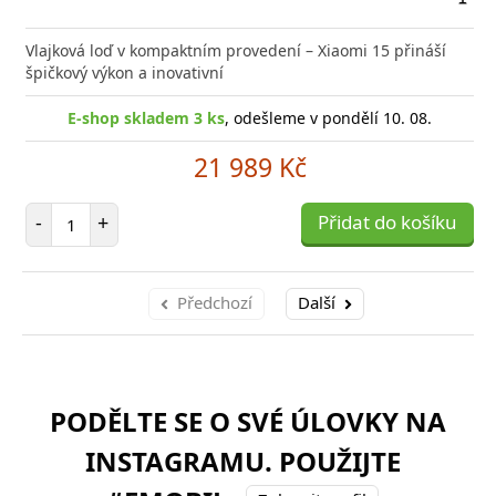
Přid
do
Vlajková loď v kompaktním provedení – Xiaomi 15 přináší
poro
špičkový výkon a inovativní
E-shop skladem 3 ks
, odešleme v pondělí 10. 08.
21 989 Kč
Počet položek
-
+
Přidat do košíku
Předchozí
Další
PODĚLTE SE O SVÉ ÚLOVKY NA
INSTAGRAMU. POUŽIJTE