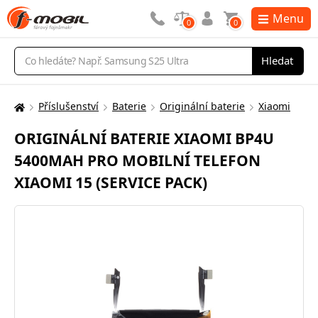
Menu
0
0
Vyhledávání
Hledat
Příslušenství
Baterie
Originální baterie
Xiaomi
Zde
se
ORIGINÁLNÍ BATERIE XIAOMI BP4U
nacházíte:
5400MAH PRO MOBILNÍ TELEFON
XIAOMI 15 (SERVICE PACK)