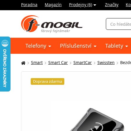
Poradna
Magazín
Prodejny (6)
Značky
Ko
Vyhledávání
Telefony
Příslušenství
Tablety
Smart
Smart Car
SmartCar
Swissten
Bezdr
Zde
se
nacházíte:
Doprava zdarma