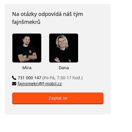
Na otázky odpovídá náš tým
fajnšmekrů
Míra
Dana
731 000 147
(Po-Pá, 7:30-17 hod.)
fajnsmekri@f-mobil.cz
Zeptat se