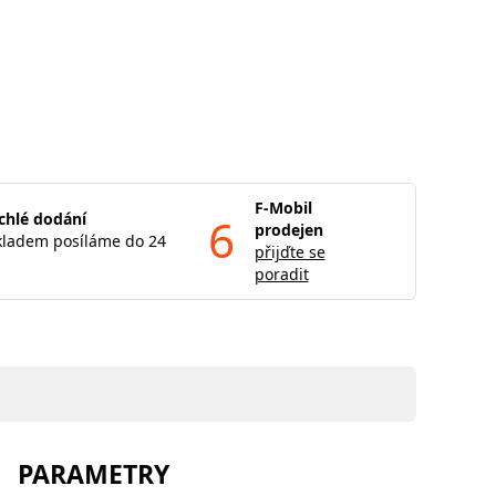
F-Mobil
chlé dodání
6
prodejen
kladem posíláme do 24
přijďte se
poradit
PARAMETRY