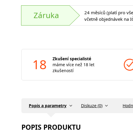
24 měsíců (platí pro vš
Záruka
včetně objednávek na I
18
Zkušení specialisté
máme více než 18 let
zkušeností
Popis a parametry
Diskuze (0)
Hodn
POPIS PRODUKTU