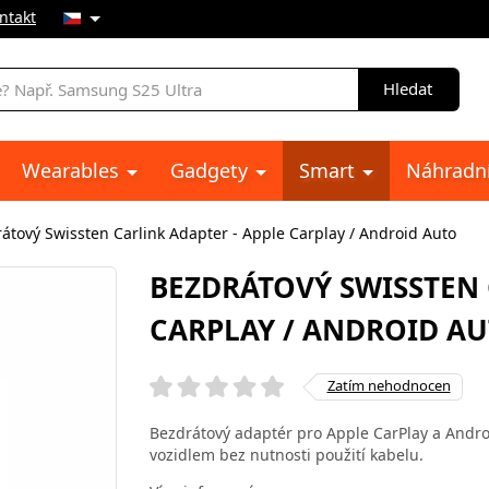
ntakt
Hledat
Wearables
Gadgety
Smart
Náhradní
átový Swissten Carlink Adapter - Apple Carplay / Android Auto
BEZDRÁTOVÝ SWISSTEN 
CARPLAY / ANDROID A
Zatím nehodnocen
Bezdrátový adaptér pro Apple CarPlay a Andro
vozidlem bez nutnosti použití kabelu.