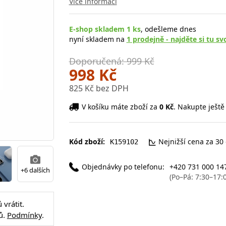
Více informací
E-shop skladem 1 ks
, odešleme dnes
nyní skladem na
1 prodejně - najděte si tu sv
Doporučená: 999 Kč
998 Kč
825 Kč bez DPH
V košíku máte zboží za
0 Kč
. Nakupte ještě
Kód zboží:
Nejnižší cena za 30
K159102
Objednávky po telefonu:
+420 731 000 14
+6 dalších
(Po–Pá: 7:30–17:
vrátit.
ů.
Podmínky
.