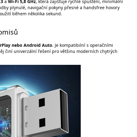
.3
a
Wi-Fi 5,8 GHz
, která zajišťuje rychlé spuštění, minimální
 hudby plynulé, navigační pokyny přesné a handsfree hovory
 použití během několika sekund.
romisů
arPlay nebo Android Auto
. Je kompatibilní s operačními
něj činí univerzální řešení pro většinu moderních chytrých