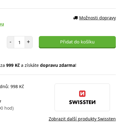
Možnosti dopravy
ou
Počet položek
-
+
Přidat do košíku
 za
999 Kč
a získáte
dopravu zdarma
!
 dnů: 998 Kč
7
00 hod)
Zobrazit další produkty Swissten