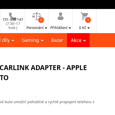
731 000 147
0
0
(7:30–17
hod.)
Porovnání
Přihlášení
0
Kč
 díly
Gaming
Bazar
Akce
CARLINK ADAPTER - APPLE
UTO
id Auto umožní pohodlné a rychlé propojení telefonu s