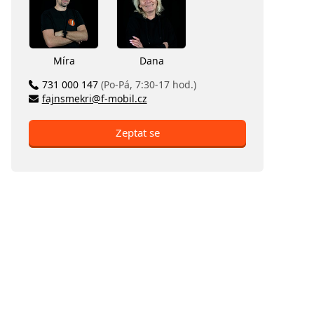
Míra
Dana
731 000 147
(Po-Pá, 7:30-17 hod.)
fajnsmekri@f-mobil.cz
Zeptat se