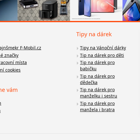
Tipy na dárek
fajnšmekr F-Mobil.cz
Tipy na Vánoční dárky
é značky
Tip na dárek pro děti
racovní místa
Tip na dárek pro
babičku
ní cookies
Tip na dárek pro
dědečka
me vám
Tip na dárek pro
manželku i sestru
n
Tip na dárek pro
manžela i bratra
a