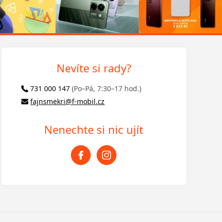
Nevíte si rady?
731 000 147
(Po–Pá, 7:30–17 hod.)
fajnsmekri@f-mobil.cz
Nenechte si nic ujít