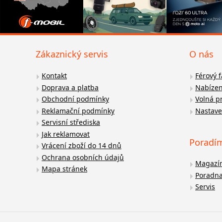
Zákaznický servis
O nás
Kontakt
Férový 
Doprava a platba
Nabízen
Obchodní podmínky
Volná p
Reklamační podmínky
Nastave
Servisní střediska
Jak reklamovat
Poradí
Vrácení zboží do 14 dnů
Ochrana osobních údajů
Magazí
Mapa stránek
Poradn
Servis