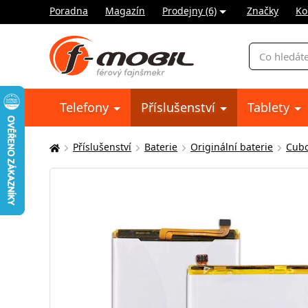
Poradna
Magazín
Prodejny (6)
Značky
Ko
Vyhledávání
Telefony
Příslušenství
Tablety
Příslušenství
Baterie
Originální baterie
Cubo
Zde
se
nacházíte: