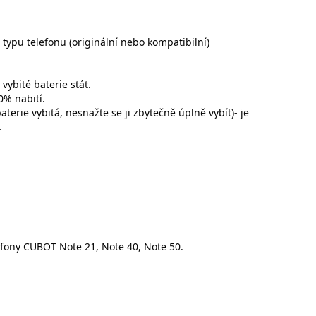
 typu telefonu (originální nebo kompatibilní)
ybité baterie stát.
0% nabití.
aterie vybitá, nesnažte se ji zbytečně úplně vybít)- je
.
efony CUBOT Note 21, Note 40, Note 50.