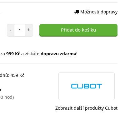
.
Možnosti dopravy
Počet položek
-
+
Přidat do košíku
 za
999 Kč
a získáte
dopravu zdarma
!
 dnů: 459 Kč
7
00 hod)
Zobrazit další produkty Cubot