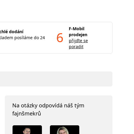
F-Mobil
chlé dodání
6
prodejen
kladem posíláme do 24
přijďte se
poradit
Na otázky odpovídá náš tým
fajnšmekrů