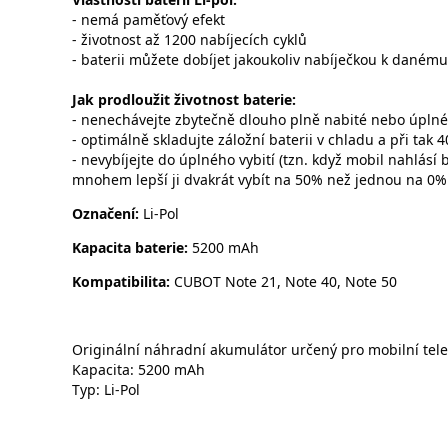
- nemá paměťový efekt
- životnost až 1200 nabíjecích cyklů
- baterii můžete dobíjet jakoukoliv nabíječkou k danému
Jak prodloužit životnost baterie:
- nenechávejte zbytečně dlouho plně nabité nebo úplné v
- optimálně skladujte záložní baterii v chladu a při tak 4
- nevybíjejte do úplného vybití (tzn. když mobil nahlásí b
mnohem lepší ji dvakrát vybít na 50% než jednou na 0%
Označení:
Li-Pol
Kapacita baterie:
5200 mAh
Kompatibilita:
CUBOT Note 21, Note 40, Note 50
Originální náhradní akumulátor určený pro mobilní tel
Kapacita: 5200 mAh
Typ: Li-Pol