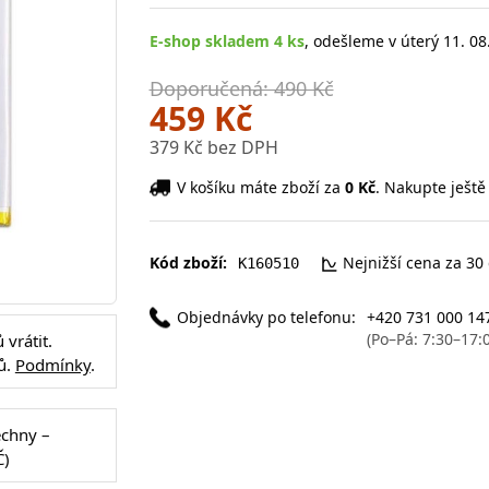
E-shop skladem 4 ks
, odešleme v úterý 11. 08
Doporučená: 490 Kč
459 Kč
379 Kč bez DPH
V košíku máte zboží za
0 Kč
. Nakupte ještě
Kód zboží:
Nejnižší cena za 30
K160510
Objednávky po telefonu:
+420 731 000 14
(Po–Pá: 7:30–17:
vrátit.
ů.
Podmínky
.
echny –
Č)