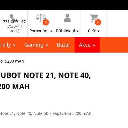
731 000 147
0
0
(7:30–17
hod.)
Porovnání
Přihlášení
0
Kč
 díly
Gaming
Bazar
Akce
-Pol 5200 mAh
UBOT NOTE 21, NOTE 40,
5200 MAH
Note 21, Note 40, Note 50 s kapacitou 5200 mAh.